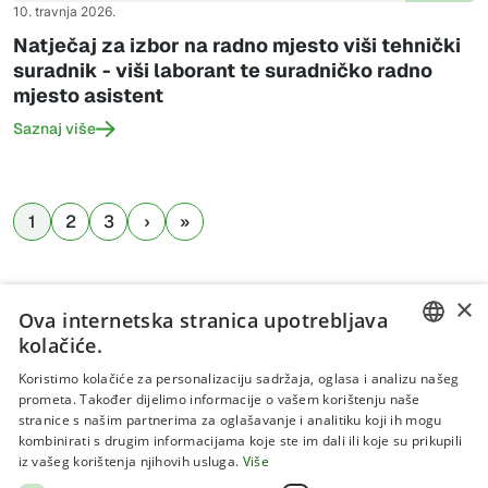
10. travnja 2026.
Natječaj za izbor na radno mjesto viši tehnički
suradnik - viši laborant te suradničko radno
mjesto asistent
Saznaj više
1
2
3
×
Ova internetska stranica upotrebljava
kolačiće.
CROATIAN
Koristimo kolačiće za personalizaciju sadržaja, oglasa i analizu našeg
prometa. Također dijelimo informacije o vašem korištenju naše
ENGLISH
stranice s našim partnerima za oglašavanje i analitiku koji ih mogu
kombinirati s drugim informacijama koje ste im dali ili koje su prikupili
Uvjeti korištenja
iz vašeg korištenja njihovih usluga.
Više