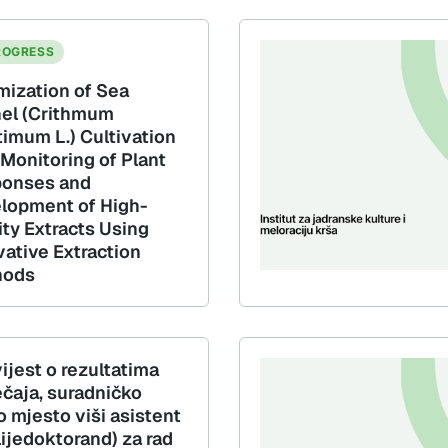
ROGRESS
mization of Sea
el (Crithmum
timum L.) Cultivation
 Monitoring of Plant
onses and
lopment of High-
ity Extracts Using
vative Extraction
hods
ijest o rezultatima
ečaja, suradničko
o mjesto viši asistent
lijedoktorand) za rad