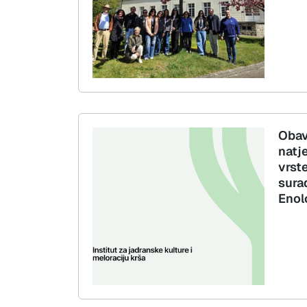
Obav
natje
vrste
surad
Enol