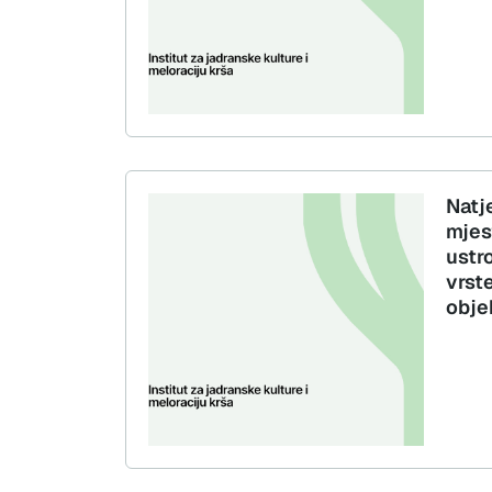
Natj
mjest
ustro
vrst
obje