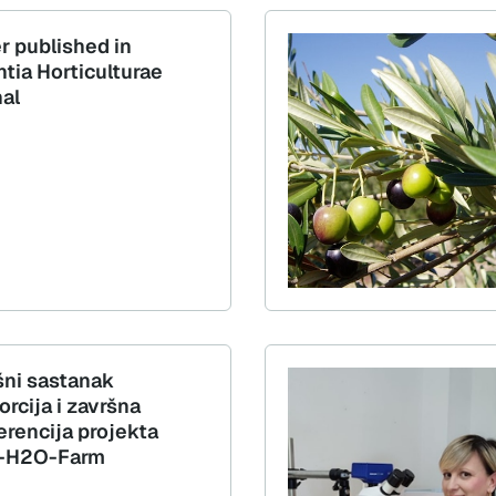
r published in
ntia Horticulturae
nal
šni sastanak
rcija i završna
erencija projekta
-H2O-Farm