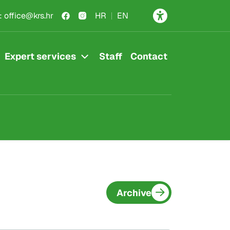
:
office@krs.hr
HR
EN
Expert services
Staff
Contact
Archive