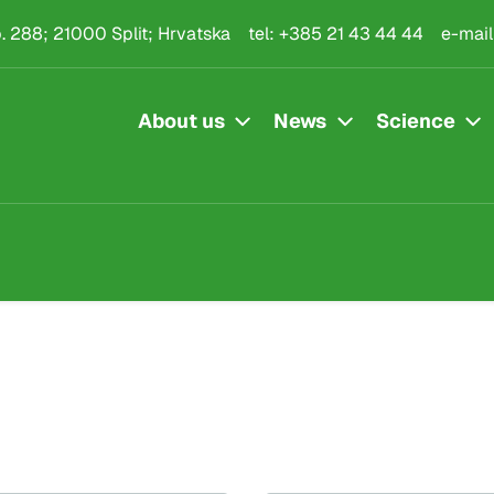
.p. 288; 21000 Split; Hrvatska
tel:
+385 21 43 44 44
e-mail
About us
News
Science