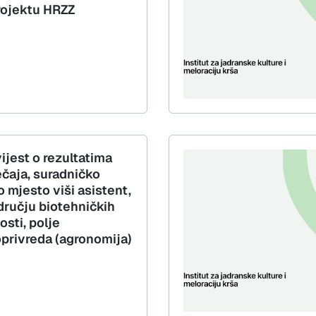
rojektu HRZZ
ijest o rezultatima
ečaja, suradničko
 mjesto viši asistent,
dručju biotehničkih
sti, polje
oprivreda (agronomija)