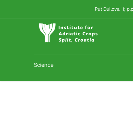
Project detail
Skip to main content
Put Duilova 11; p
Science