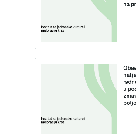
na p
Obav
natj
radno
u po
znano
polj