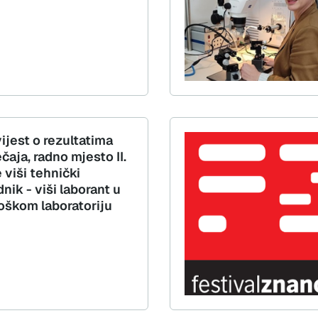
ijest o rezultatima
čaja, radno mjesto II.
 viši tehnički
nik - viši laborant u
oškom laboratoriju