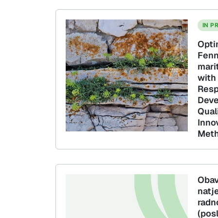
IN P
Opti
Fenn
mari
with
Resp
Deve
Qual
Inno
Met
Obav
natj
radn
(pos