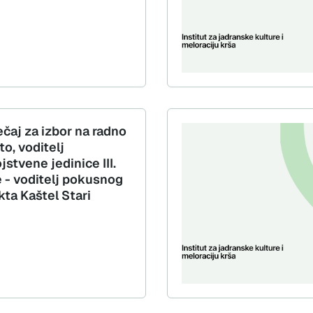
ečaj za izbor na radno
o, voditelj
jstvene jedinice III.
e - voditelj pokusnog
kta Kaštel Stari