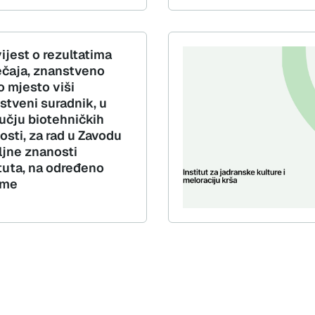
ijest o rezultatima
ečaja, znanstveno
o mjesto viši
stveni suradnik, u
učju biotehničkih
osti, za rad u Zavodu
ljne znanosti
ituta, na određeno
eme