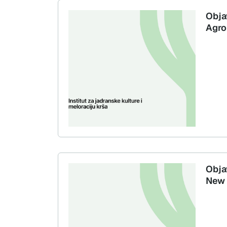
Obja
Agr
Obja
New 