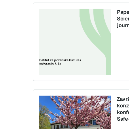
Pape
Scie
jour
Zavr
konzo
konf
Safe