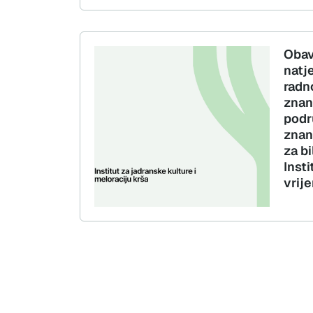
Obav
natj
radn
znan
podr
znan
za bi
Inst
vrij