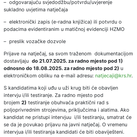
– odgovarajuću svjedodžbu/potvrdu/uvjerenje
sukladno uvjetima natječaja
– elektronički zapis (e-radna knjižica) ili potvrdu o
podacima evidentiranim u matičnoj evidenciji HZMO
– preslik vozačke dozvole
Prijave na natječaj, sa svom traženom dokumentacijom
dostavljaju
do 21.07.2025. za radno mjesto pod 1)
odnosno do 18.08.2025. za radno mjesto pod 2)
u
elektroničkom obliku na e-mail adresu:
natjecaji@krs.hr
.
S kandidatima koji uđu u uži krug biti će obavljen
intervju i/ili testiranje. Za radno mjesto pod
brojem
2)
testiranje obuhvaća praktični rad s
poljoprivrednim strojevima, priključcima i alatima. Ako
kandidat ne pristupi intervjuu i/ili testiranju, smatrat će
se da je povukao prijavu na javni natječaj. O vremenu
intervjua i/ili testiranja kandidati će biti obaviješteni.