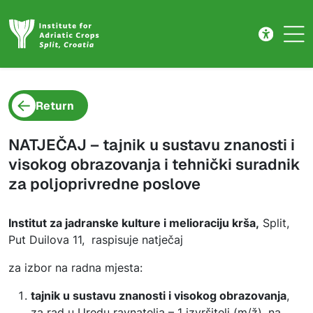
Stranica nije pronađena
Skip to main content
Return
NATJEČAJ – tajnik u sustavu znanosti i
visokog obrazovanja i tehnički suradnik
za poljoprivredne poslove
Institut za jadranske kulture i melioraciju krša,
Split,
Put Duilova 11, raspisuje natječaj
za izbor na radna mjesta:
tajnik u sustavu znanosti i visokog obrazovanja
,
za rad u Uredu ravnatelja – 1 izvršitelj (m/ž), na