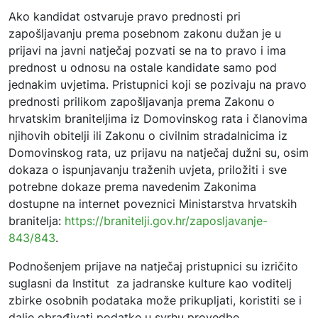
Ako kandidat ostvaruje pravo prednosti pri
zapošljavanju prema posebnom zakonu dužan je u
prijavi na javni natječaj pozvati se na to pravo i ima
prednost u odnosu na ostale kandidate samo pod
jednakim uvjetima. Pristupnici koji se pozivaju na pravo
prednosti prilikom zapošljavanja prema Zakonu o
hrvatskim braniteljima iz Domovinskog rata i članovima
njihovih obitelji ili Zakonu o civilnim stradalnicima iz
Domovinskog rata, uz prijavu na natječaj dužni su, osim
dokaza o ispunjavanju traženih uvjeta, priložiti i sve
potrebne dokaze prema navedenim Zakonima
dostupne na internet poveznici Ministarstva hrvatskih
branitelja:
https://branitelji.gov.hr/zaposljavanje-
843/843
.
Podnošenjem prijave na natječaj pristupnici su izričito
suglasni da Institut za jadranske kulture kao voditelj
zbirke osobnih podataka može prikupljati, koristiti se i
dalje obrađivati podatke u svrhu provedbe