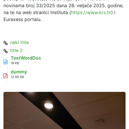
novinama broj 33/2025 dana 26. veljače 2025. godine,
na te na web stranici Instituta (
https://www.krs.hr
) i
Euraxess portalu.
neki title
title 2
TestWordDoc
19 KB
dummy
12.95 KB