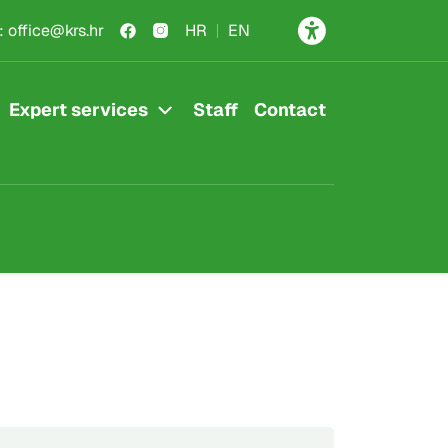
:
office@krs.hr
HR
EN
Expert services
Staff
Contact