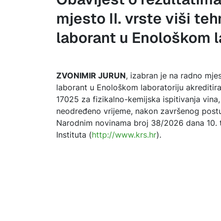
mjesto II. vrste viši teh
laborant u Enološkom l
ZVONIMIR JURUN
, izabran je na radno mjest
laborant u Enološkom laboratoriju akredit
17025 za fizikalno-kemijska ispitivanja vina
neodređeno vrijeme, nakon završenog postup
Narodnim novinama broj 38/2026 dana 10. tr
Instituta (
http://www.krs.hr
).