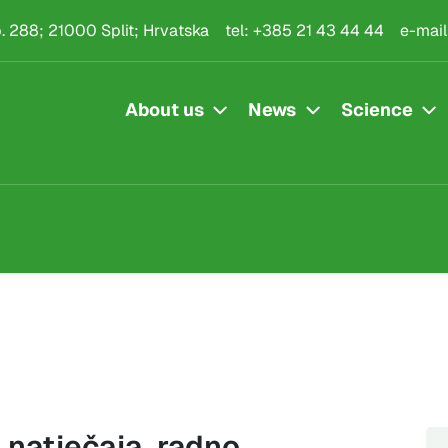
.p. 288; 21000 Split; Hrvatska
tel:
+385 21 43 44 44
e-mail
About us
News
Science
 natječaja, radno