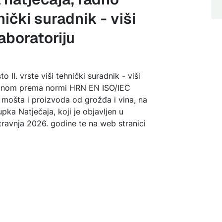
nički suradnik - viši
aboratoriju
o II. vrste viši tehnički suradnik - viši
iranom prema normi HRN EN ISO/IEC
, mošta i proizvoda od grožđa i vina, na
ka Natječaja, koji je objavljen u
avnja 2026. godine te na web stranici