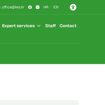
:
office@krs.hr
HR
EN
Expert services
Staff
Contact