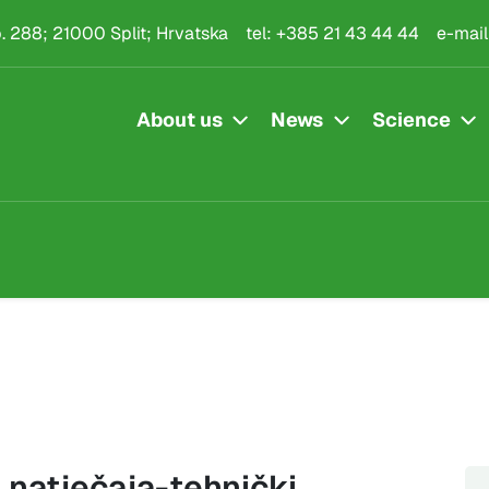
.p. 288; 21000 Split; Hrvatska
tel:
+385 21 43 44 44
e-mail
About us
News
Science
 natječaja-tehnički