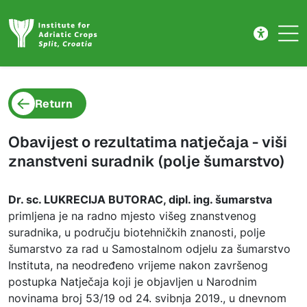
Project detail
Skip to main content
Return
Obavijest o rezultatima natječaja - viši
znanstveni suradnik (polje šumarstvo)
Dr. sc. LUKRECIJA BUTORAC, dipl. ing. šumarstva
primljena je na radno mjesto višeg znanstvenog
suradnika, u području biotehničkih znanosti, polje
šumarstvo za rad u Samostalnom odjelu za šumarstvo
Instituta, na neodređeno vrijeme nakon završenog
postupka Natječaja koji je objavljen u Narodnim
novinama broj 53/19 od 24. svibnja 2019., u dnevnom