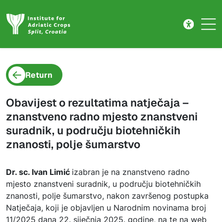
Project detail
Skip to main content
Return
Obavijest o rezultatima natječaja –
znanstveno radno mjesto znanstveni
suradnik, u području biotehničkih
znanosti, polje šumarstvo
Dr. sc. Ivan Limić
izabran je na znanstveno radno
mjesto znanstveni suradnik, u području biotehničkih
znanosti, polje šumarstvo, nakon završenog postupka
Natječaja, koji je objavljen u Narodnim novinama broj
11/2025 dana 22. siječnja 2025. godine, na te na web