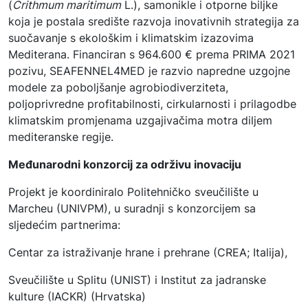
(
Crithmum maritimum
L.), samonikle i otporne biljke
koja je postala središte razvoja inovativnih strategija za
suočavanje s ekološkim i klimatskim izazovima
Mediterana. Financiran s 964.600 € prema PRIMA 2021
pozivu, SEAFENNEL4MED je razvio napredne uzgojne
modele za poboljšanje agrobiodiverziteta,
poljoprivredne profitabilnosti, cirkularnosti i prilagodbe
klimatskim promjenama uzgajivačima motra diljem
mediteranske regije.
Međunarodni konzorcij za održivu inovaciju
Projekt je koordiniralo Politehničko sveučilište u
Marcheu (UNIVPM), u suradnji s konzorcijem sa
sljedećim partnerima:
Centar za istraživanje hrane i prehrane (CREA; Italija),
Sveučilište u Splitu (UNIST) i Institut za jadranske
kulture (IACKR) (Hrvatska)