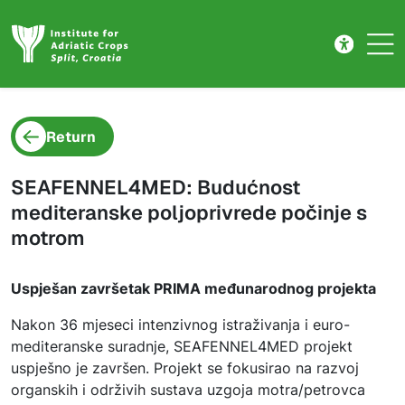
Project detail
Skip to main content
Return
SEAFENNEL4MED: Budućnost
mediteranske poljoprivrede počinje s
motrom
Uspješan završetak PRIMA međunarodnog projekta
Nakon 36 mjeseci intenzivnog istraživanja i euro-
mediteranske suradnje, SEAFENNEL4MED projekt
uspješno je završen. Projekt se fokusirao na razvoj
organskih i održivih sustava uzgoja motra/petrovca