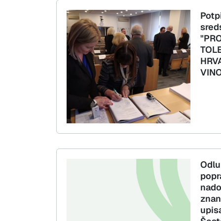
Potp
sred
"PR
TOL
HRV
VINO
Odlu
popr
nado
znan
upis