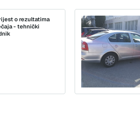
ijest o rezultatima
čaja - tehnički
dnik