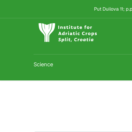
Project detail
Skip to main content
Put Duilova 11; p
Science