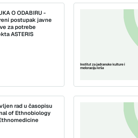
KA O ODABIRU -
reni postupak javne
ve za potrebe
ekta ASTERIS
vljen rad u časopisu
nal of Ethnobiology
Ethnomedicine