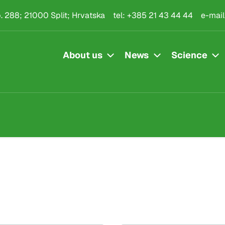
.p. 288; 21000 Split; Hrvatska
tel:
+385 21 43 44 44
e-mail
About us
News
Science