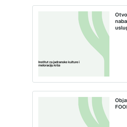
Otvo
naba
uslu
Obja
FOO