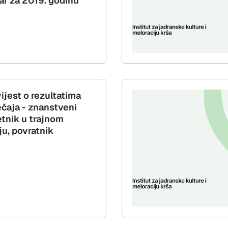
ar za 2019. godinu
ijest o rezultatima
ečaja - znanstveni
etnik u trajnom
ju, povratnik