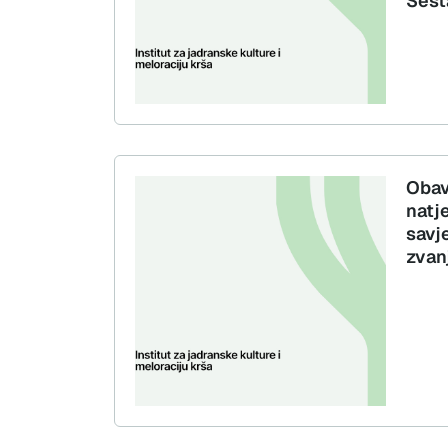
Šest
Obav
natj
savj
zvan