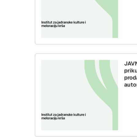
JAVN
prik
prod
auto