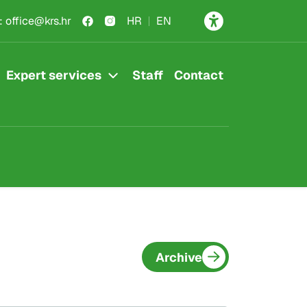
:
office@krs.hr
HR
EN
Expert services
Staff
Contact
Archive