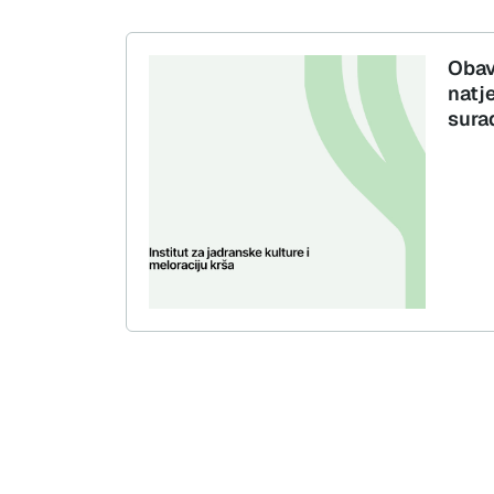
Obav
natje
sura