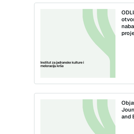
ODLU
otvo
naba
proj
Obja
Jour
and 