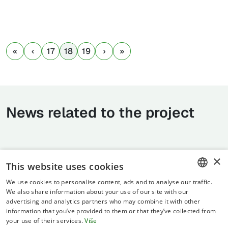
17
18
19
News related to the project
×
This website uses cookies
We use cookies to personalise content, ads and to analyse our traffic.
CROATIAN
We also share information about your use of our site with our
advertising and analytics partners who may combine it with other
ENGLISH
information that you’ve provided to them or that they’ve collected from
your use of their services.
Više
Terms of use