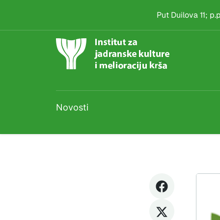
Događaj
Skip to main content
Put Duilova 11; p
Novosti