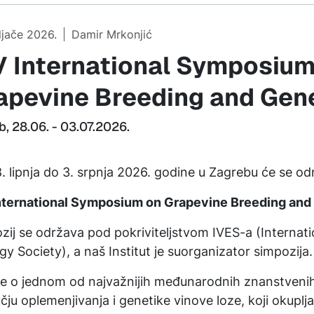
ljače 2026.
Damir Mrkonjić
V International Symposium
apevine Breeding and Gen
b, 28.06. - 03.07.2026.
. lipnja do 3. srpnja 2026. godine u Zagrebu će se odr
nternational Symposium on Grapevine Breeding and
zij se održava pod pokriviteljstvom IVES-a (Internatio
gy Society), a naš Institut je suorganizator simpozija.
 je o jednom od najvažnijih međunarodnih znanstveni
čju oplemenjivanja i genetike vinove loze, koji okuplj