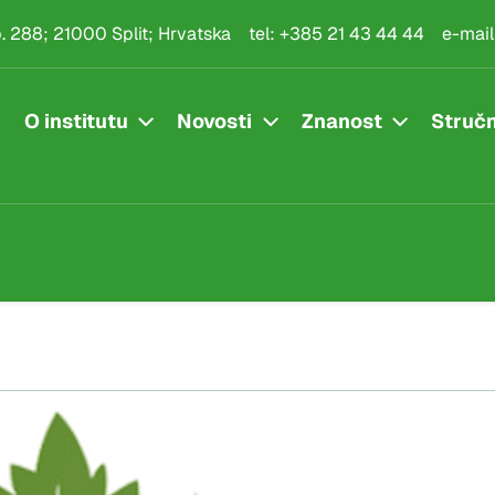
.p. 288; 21000 Split; Hrvatska
tel:
+385 21 43 44 44
e-mail
O institutu
Novosti
Znanost
Stručn