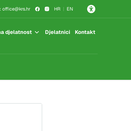
:
office@krs.hr
HR
EN
a djelatnost
Djelatnici
Kontakt