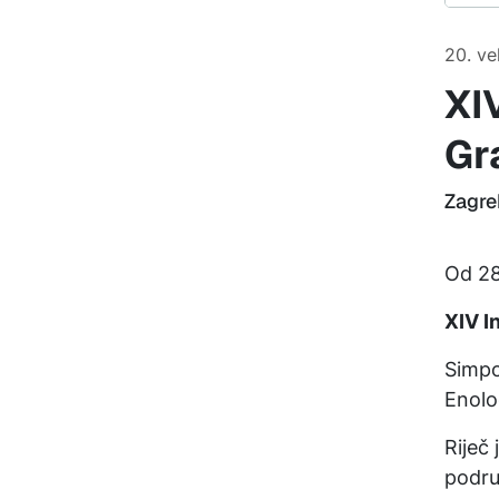
20. ve
XI
Gr
Zagre
Od 28
XIV I
Simpo
Enolo
Riječ
podru