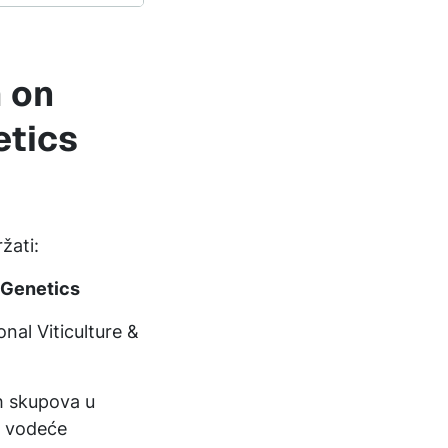
 on
etics
žati:
 Genetics
nal Viticulture &
h skupova u
a vodeće