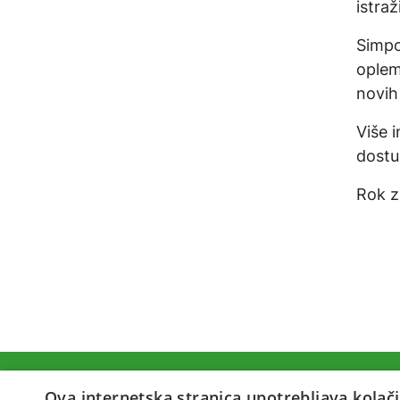
istraž
Simpo
oplem
novih
Više 
dostu
Rok za
Ova internetska stranica upotrebljava kolači