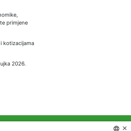
nomike,
 te primjene
i kotizacijama
žujka 2026.
×