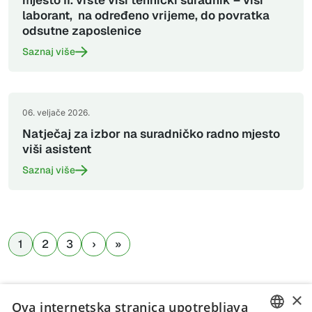
mjesto II. vrste viši tehnički suradnik – viši
laborant, na određeno vrijeme, do povratka
odsutne zaposlenice
Saznaj više
06. veljače 2026.
Natječaj za izbor na suradničko radno mjesto
viši asistent
Saznaj više
1
2
3
×
Ova internetska stranica upotrebljava