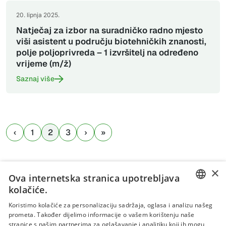
20. lipnja 2025.
Natječaj za izbor na suradničko radno mjesto
viši asistent u području biotehničkih znanosti,
polje poljoprivreda – 1 izvršitelj na određeno
vrijeme (m/ž)
Saznaj više
1
2
3
×
Ova internetska stranica upotrebljava
kolačiće.
CROATIAN
Koristimo kolačiće za personalizaciju sadržaja, oglasa i analizu našeg
prometa. Također dijelimo informacije o vašem korištenju naše
ENGLISH
stranice s našim partnerima za oglašavanje i analitiku koji ih mogu