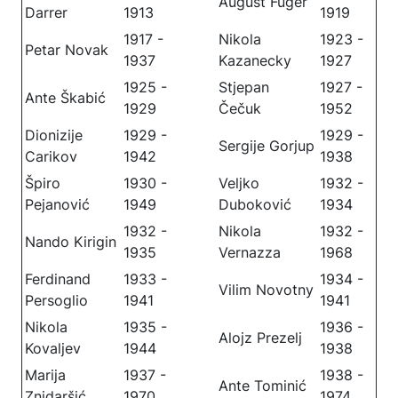
August Fuger
Darrer
1913
1919
1917 -
Nikola
1923 -
Petar Novak
1937
Kazanecky
1927
1925 -
Stjepan
1927 -
Ante Škabić
1929
Čečuk
1952
Dionizije
1929 -
1929 -
Sergije Gorjup
Carikov
1942
1938
Špiro
1930 -
Veljko
1932 -
Pejanović
1949
Duboković
1934
1932 -
Nikola
1932 -
Nando Kirigin
1935
Vernazza
1968
Ferdinand
1933 -
1934 -
Vilim Novotny
Persoglio
1941
1941
Nikola
1935 -
1936 -
Alojz Prezelj
Kovaljev
1944
1938
Marija
1937 -
1938 -
Ante Tominić
Znidaršić
1970
1974