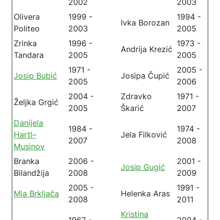
2002
2003
Olivera
1999 -
1994 -
Ivka Borozan
Politeo
2003
2005
Zrinka
1996 -
1973 -
Andrija Krezić
Tandara
2005
2005
1971 -
2005 -
Josip Bubić
Josipa Čupić
2005
2006
2004 -
Zdravko
1971 -
Željka Grgić
2005
Škarić
2007
Danijela
1984 -
1974 -
Hartl–
Jela Filković
2007
2008
Musinov
Branka
2006 -
2001 -
Josip Gugić
Bilandžija
2008
2009
2005 -
1991 -
Mia Brkljača
Helenka Aras
2008
2011
Kristina