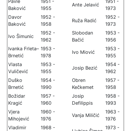
Pavle
1951 -
1951 -
Ante Jelavić
Baković
1955
1973
Davor
1952 -
1952 -
Ruža Radić
Baković
1958
1973
1952 -
Slobodan
1953 -
Ivo Šimunic
1962
Bačić
1956
Ivanka Frleta–
1953 -
1953 -
Ivo Miović
Brnetić
1978
1955
Vlasta
1953 -
1954 -
Josip Bezić
Vuličević
1955
1962
Duško
1954 -
Obren
1957 -
Brnetić
1990
Kečkemet
1958
Božidar
1957 -
Josip
1958 -
Kragić
1960
Defilippis
1993
Vjera
1960 -
1963 -
Vanja Miličić
Mihojević
1976
1976
Vladimir
1968 -
1973 -