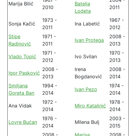
1967 -
2004 -
Marija Bilić
Batelja
2010
2011
Lodeta
1973 -
1967 -
Sonja Kačić
Ina Labetić
2011
2012
Stipe
1971 -
2008 -
Ivan Protega
Radinović
2011
2013
1971 -
1970 -
Vlado Topić
Ivo Svilan
2012
2013
2008 -
Irena
2008 -
Igor Pasković
2013
Bogdanović
2014
Smiljana
1994 -
1974 -
Ivan Pezo
Goreta Ban
2014
2014
1972 -
1978 -
Ana Vidak
Miro Katalinić
2014
2014
1976 -
2003 -
Lovre Bućan
Milena Bulj
2014
2015
2008 -
Marisa
2008 -