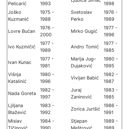
Ljubica Šimac
Pelicarić
1993
1998
Joško
1975 -
Svetoslav
1976 -
Kuzmanić
1988
Perko
1989
1976 -
1977 -
Lovre Bućan
Mirko Gugić
2000
1996
1977 -
1977 -
Ivo Kuzmičić
Andro Tomić
1989
1985
1977 -
Marija Jug–
1980 -
Ivan Kunac
1981
Dujaković
1995
Višnja
1980 -
1982 -
Vivijan Babić
Katalinić
1996
1987
1982 -
Juraj
1983 -
Nada Goreta
1997
Zaninović
1985
Ljiljana
1983 -
1986 -
Zorica Jurišić
Blažević
1992
1991
Mislav
1984 -
Stjepan
1989 -
Tičinović
1990
Meštrović
1989