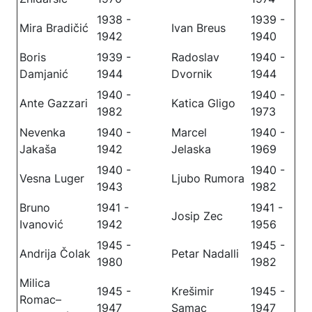
1938 -
1939 -
Mira Bradičić
Ivan Breus
1942
1940
Boris
1939 -
Radoslav
1940 -
Damjanić
1944
Dvornik
1944
1940 -
1940 -
Ante Gazzari
Katica Gligo
1982
1973
Nevenka
1940 -
Marcel
1940 -
Jakaša
1942
Jelaska
1969
1940 -
1940 -
Vesna Luger
Ljubo Rumora
1943
1982
Bruno
1941 -
1941 -
Josip Zec
Ivanović
1942
1956
1945 -
1945 -
Andrija Čolak
Petar Nadalli
1980
1982
Milica
1945 -
Krešimir
1945 -
Romac–
1947
Samac
1947