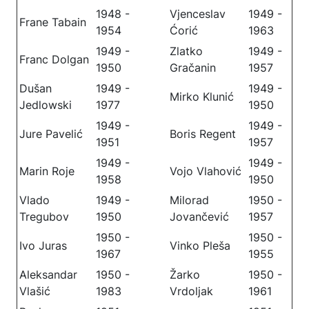
1948 -
Vjenceslav
1949 -
Frane Tabain
1954
Ćorić
1963
1949 -
Zlatko
1949 -
Franc Dolgan
1950
Gračanin
1957
Dušan
1949 -
1949 -
Mirko Klunić
Jedlowski
1977
1950
1949 -
1949 -
Jure Pavelić
Boris Regent
1951
1957
1949 -
1949 -
Marin Roje
Vojo Vlahović
1958
1950
Vlado
1949 -
Milorad
1950 -
Tregubov
1950
Jovančević
1957
1950 -
1950 -
Ivo Juras
Vinko Pleša
1967
1955
Aleksandar
1950 -
Žarko
1950 -
Vlašić
1983
Vrdoljak
1961