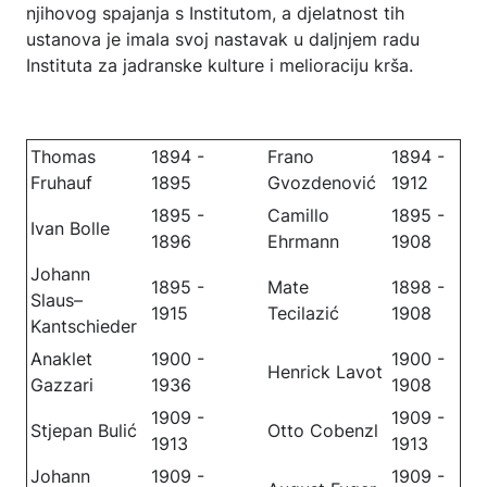
njihovog spajanja s Institutom, a djelatnost tih
ustanova je imala svoj nastavak u daljnjem radu
Instituta za jadranske kulture i melioraciju krša.
Thomas
1894 -
Frano
1894 -
Fruhauf
1895
Gvozdenović
1912
1895 -
Camillo
1895 -
Ivan Bolle
1896
Ehrmann
1908
Johann
1895 -
Mate
1898 -
Slaus–
1915
Tecilazić
1908
Kantschieder
Anaklet
1900 -
1900 -
Henrick Lavot
Gazzari
1936
1908
1909 -
1909 -
Stjepan Bulić
Otto Cobenzl
1913
1913
Johann
1909 -
1909 -