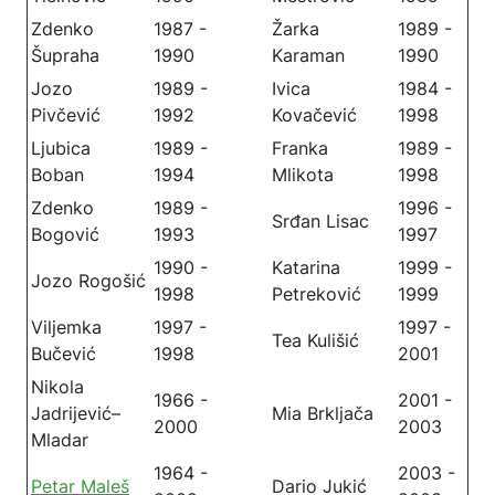
Zdenko
1987 -
Žarka
1989 -
Šupraha
1990
Karaman
1990
Jozo
1989 -
Ivica
1984 -
Pivčević
1992
Kovačević
1998
Ljubica
1989 -
Franka
1989 -
Boban
1994
Mlikota
1998
Zdenko
1989 -
1996 -
Srđan Lisac
Bogović
1993
1997
1990 -
Katarina
1999 -
Jozo Rogošić
1998
Petreković
1999
Viljemka
1997 -
1997 -
Tea Kulišić
Bučević
1998
2001
Nikola
1966 -
2001 -
Jadrijević–
Mia Brkljača
2000
2003
Mladar
1964 -
2003 -
Petar Maleš
Dario Jukić