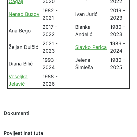
Čagalj
2020
2022
1982 -
2019 -
Nenad Buzov
Ivan Jurić
2021
2023
2017 -
Blanka
1980 -
Ana Bego
2022
Anđelić
2023
2021 -
1986 -
Željan Dulčić
Slavko Perica
2023
2024
1993 -
Jelena
1980 -
Diana Bilić
2024
Šimleša
2025
Veseljka
1988 -
Jelavić
2026
Dokumenti
Financijski dokumenti
Povijest Instituta
Javna nabava