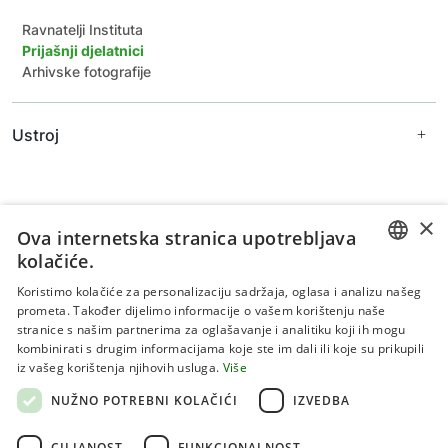
Katalog informacija
Zaštita osobnih podataka
Ravnatelji Instituta
Izjava o pristupačnosti
Prijašnji djelatnici
Unutarnje prijavljivanje nepravilnosti
Arhivske fotografije
Zaštita dostojanstva zaposlenika
Ustroj
Uprava
Znanstveno vijeće
Zavodi
×
Ova internetska stranica upotrebljava
kolačiće.
Zavod za biljne znanosti
Zavod za primijenjene znanosti
CROATIAN
Koristimo kolačiće za personalizaciju sadržaja, oglasa i analizu našeg
Zavod za šumarstvo
prometa. Također dijelimo informacije o vašem korištenju naše
ENGLISH
Zajedničke jedinice za znanstvenu potporu
stranice s našim partnerima za oglašavanje i analitiku koji ih mogu
Stručne službe
kombinirati s drugim informacijama koje ste im dali ili koje su prikupili
Uvjeti korištenja
iz vašeg korištenja njihovih usluga.
Više
Politika privatnosti
NUŽNO POTREBNI KOLAČIĆI
IZVEDBA
Kolačići
CILJANOST
FUNKCIONALNOST