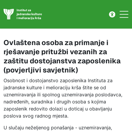
Zaštita dostojanstva zaposlenika
Skip to main content
Ovlaštena osoba za primanje i
rješavanje pritužbi vezanih za
zaštitu dostojanstva zaposlenika
(povjerljivi savjetnik)
Osobnost i dostojanstvo zaposlenika Instituta za
jadranske kulture i melioraciju krša štite se od
uznemiravanja ili spolnog uznemiravanja poslodavca,
nadređenih, suradnika i drugih osoba s kojima
zaposlenik redovito dolazi u doticaj u obavljanju
poslova svog radnog mjesta.
U slučaju neželjenog ponašanja - uznemiravanja,