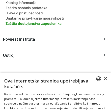
Katalog informacija
Zaštita osobnih podataka
Izjava o pristupačnosti
Unutarnje prijavljivanje nepravilnosti
Zaštita dostojanstva zaposlenika
Povijest Instituta
Ravnatelji Instituta
Ustroj
Prijašnji djelatnici
Arhivske fotografije
Uprava
Znanstveno vijeće
Zavodi
×
Ova internetska stranica upotrebljava
kolačiće.
Zavod za biljne znanosti
Zavod za primijenjene znanosti
CROATIAN
Koristimo kolačiće za personalizaciju sadržaja, oglasa i analizu našeg
Zavod za šumarstvo
prometa. Također dijelimo informacije o vašem korištenju naše
ENGLISH
Zajedničke jedinice za znanstvenu potporu
stranice s našim partnerima za oglašavanje i analitiku koji ih mogu
Stručne službe
kombinirati s drugim informacijama koje ste im dali ili koje su prikupili
Uvjeti korištenja