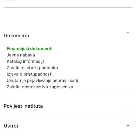
Dokumenti
Financijski dokumenti
Javna nabava
Katalog informacija
Zaštita osobnih podataka
Izjava o pristupačnosti
Unutarnje prijavljivanje nepravilnosti
Zaštita dostojanstva zaposlenika
Povijest Instituta
Ravnatelji Instituta
Ustroj
Prijašnji djelatnici
Arhivske fotografije