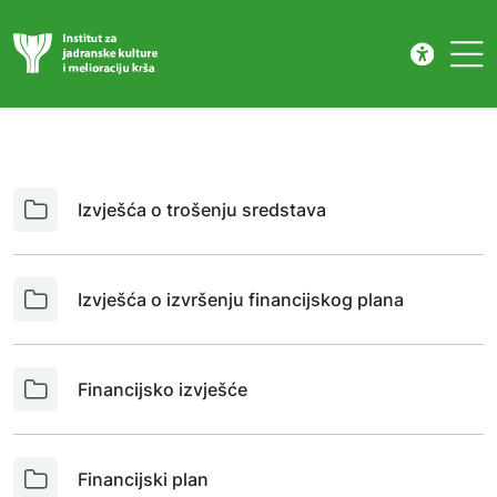
Financijski dokumenti
Skip to main content
Izvješća o trošenju sredstava
Izvješća o izvršenju financijskog plana
Financijsko izvješće
Financijski plan