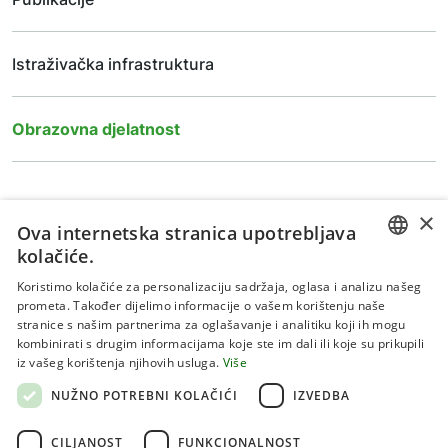
Istraživačka infrastruktura
Obrazovna djelatnost
×
Ova internetska stranica upotrebljava
kolačiće.
CROATIAN
Koristimo kolačiće za personalizaciju sadržaja, oglasa i analizu našeg
prometa. Također dijelimo informacije o vašem korištenju naše
ENGLISH
stranice s našim partnerima za oglašavanje i analitiku koji ih mogu
kombinirati s drugim informacijama koje ste im dali ili koje su prikupili
Uvjeti korištenja
iz vašeg korištenja njihovih usluga.
Više
Politika privatnosti
NUŽNO POTREBNI KOLAČIĆI
IZVEDBA
Kolačići
CILJANOST
FUNKCIONALNOST