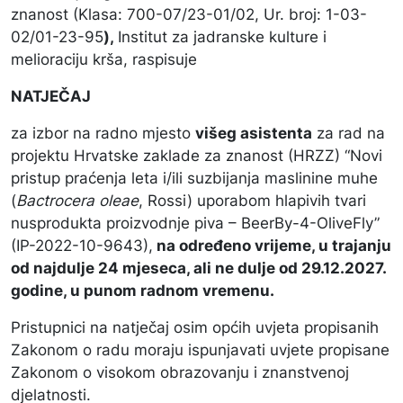
znanost (Klasa: 700-07/23-01/02, Ur. broj: 1-03-
02/01-23-95
),
Institut za jadranske kulture i
melioraciju krša, raspisuje
NATJEČAJ
za izbor na radno mjesto
višeg asistenta
za rad na
projektu Hrvatske zaklade za znanost (HRZZ) “Novi
pristup praćenja leta i/ili suzbijanja maslinine muhe
(
Bactrocera oleae
, Rossi) uporabom hlapivih tvari
nusprodukta proizvodnje piva – BeerBy-4-OliveFly”
(IP-2022-10-9643),
na određeno vrijeme, u trajanju
od najdulje 24 mjeseca, ali ne dulje od 29.12.2027.
godine, u punom radnom vremenu.
Pristupnici na natječaj osim općih uvjeta propisanih
Zakonom o radu moraju ispunjavati uvjete propisane
Zakonom o visokom obrazovanju i znanstvenoj
djelatnosti.