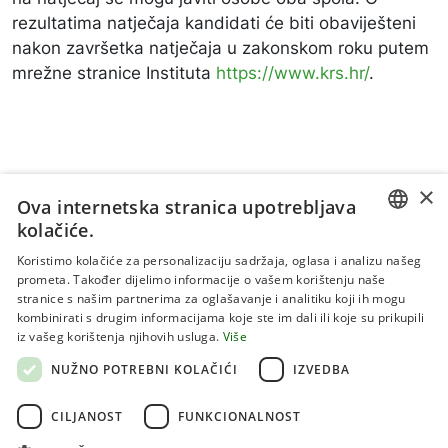
rezultatima natječaja kandidati će biti obaviješteni
nakon završetka natječaja u zakonskom roku putem
mrežne stranice Instituta
https://www.krs.hr/
.
×
Ova internetska stranica upotrebljava
kolačiće.
CROATIAN
Koristimo kolačiće za personalizaciju sadržaja, oglasa i analizu našeg
prometa. Također dijelimo informacije o vašem korištenju naše
ENGLISH
stranice s našim partnerima za oglašavanje i analitiku koji ih mogu
kombinirati s drugim informacijama koje ste im dali ili koje su prikupili
Uvjeti korištenja
iz vašeg korištenja njihovih usluga.
Više
Politika privatnosti
NUŽNO POTREBNI KOLAČIĆI
IZVEDBA
Kolačići
CILJANOST
FUNKCIONALNOST