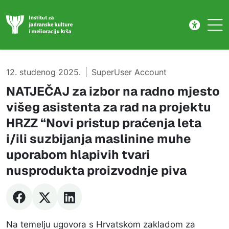
Natječaj
Skip to main content
12. studenog 2025.
SuperUser Account
NATJEČAJ za izbor na radno mjesto
višeg asistenta za rad na projektu
HRZZ “Novi pristup praćenja leta
i/ili suzbijanja maslinine muhe
uporabom hlapivih tvari
nusprodukta proizvodnje piva
Na temelju ugovora s Hrvatskom zakladom za