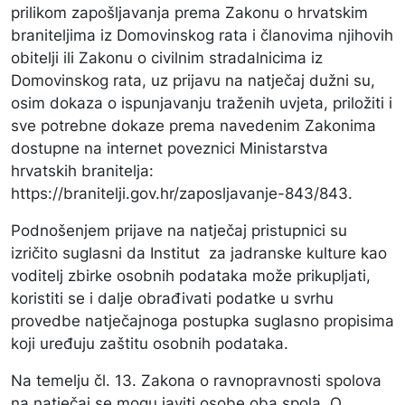
prilikom zapošljavanja prema Zakonu o hrvatskim
braniteljima iz Domovinskog rata i članovima njihovih
obitelji ili Zakonu o civilnim stradalnicima iz
Domovinskog rata, uz prijavu na natječaj dužni su,
osim dokaza o ispunjavanju traženih uvjeta, priložiti i
sve potrebne dokaze prema navedenim Zakonima
dostupne na internet poveznici Ministarstva
hrvatskih branitelja:
https://branitelji.gov.hr/zaposljavanje-843/843.
Podnošenjem prijave na natječaj pristupnici su
izričito suglasni da Institut za jadranske kulture kao
voditelj zbirke osobnih podataka može prikupljati,
koristiti se i dalje obrađivati podatke u svrhu
provedbe natječajnoga postupka suglasno propisima
koji uređuju zaštitu osobnih podataka.
Na temelju čl. 13. Zakona o ravnopravnosti spolova
na natječaj se mogu javiti osobe oba spola. O