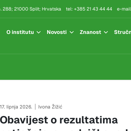
.p. 288; 21000 Split; Hrvatska
tel:
+385 21 43 44 44
e-mail
O institutu
Novosti
Znanost
Stručn
17. lipnja 2026.
Ivona Žižić
Obavijest o rezultatima