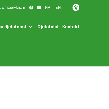
:
office@krs.hr
HR
EN
a djelatnost
Djelatnici
Kontakt