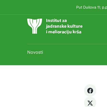
Natječaj
Skip to main content
Put Duilova 11; p
Novosti