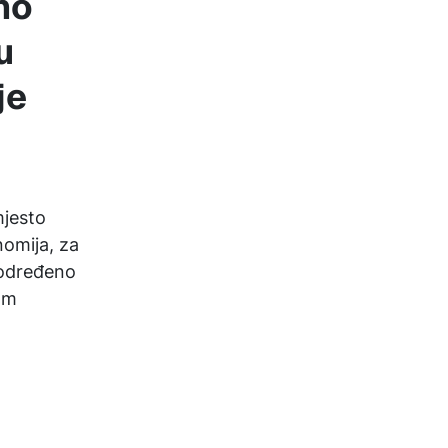
no
u
je
mjesto
nomija, za
 određeno
om