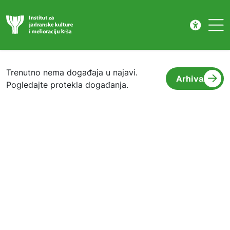
Događanja
Skip to main content
Trenutno nema događaja u najavi.
Arhiva
Pogledajte protekla događanja.