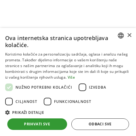
×
Ova internetska stranica upotrebljava
kolačiće.
CROATIAN
Koristimo kolačiće za personalizaciju sadržaja, oglasa i analizu našeg
prometa. Također dijelimo informacije o vašem korištenju naše
ENGLISH
stranice s našim partnerima za oglašavanje i analitiku koji ih mogu
kombinirati s drugim informacijama koje ste im dali ili koje su prikupili
Uvjeti korištenja
iz vašeg korištenja njihovih usluga.
Više
Politika privatnosti
NUŽNO POTREBNI KOLAČIĆI
IZVEDBA
Kolačići
CILJANOST
FUNKCIONALNOST
PRIKAŽI DETALJE
Sva prava pridržana 2026 Institut za jadranske kulture i
melioraciju krša
PRIHVATI SVE
ODBACI SVE