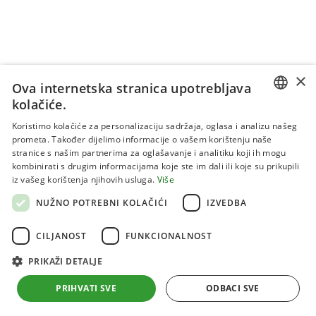
×
Ova internetska stranica upotrebljava
kolačiće.
CROATIAN
Koristimo kolačiće za personalizaciju sadržaja, oglasa i analizu našeg
prometa. Također dijelimo informacije o vašem korištenju naše
ENGLISH
stranice s našim partnerima za oglašavanje i analitiku koji ih mogu
kombinirati s drugim informacijama koje ste im dali ili koje su prikupili
Uvjeti korištenja
iz vašeg korištenja njihovih usluga.
Više
Politika privatnosti
NUŽNO POTREBNI KOLAČIĆI
IZVEDBA
Kolačići
CILJANOST
FUNKCIONALNOST
PRIKAŽI DETALJE
Sva prava pridržana 2026 Institut za jadranske kulture i
melioraciju krša
PRIHVATI SVE
ODBACI SVE