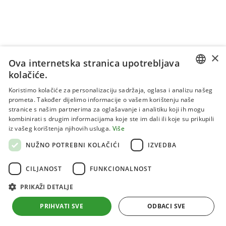
×
Ova internetska stranica upotrebljava
kolačiće.
CROATIAN
Koristimo kolačiće za personalizaciju sadržaja, oglasa i analizu našeg
prometa. Također dijelimo informacije o vašem korištenju naše
ENGLISH
stranice s našim partnerima za oglašavanje i analitiku koji ih mogu
kombinirati s drugim informacijama koje ste im dali ili koje su prikupili
Uvjeti korištenja
iz vašeg korištenja njihovih usluga.
Više
Politika privatnosti
NUŽNO POTREBNI KOLAČIĆI
IZVEDBA
Kolačići
CILJANOST
FUNKCIONALNOST
PRIKAŽI DETALJE
Sva prava pridržana 2026 Institut za jadranske kulture i
melioraciju krša
PRIHVATI SVE
ODBACI SVE