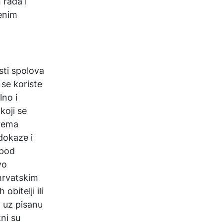
 rada i
venim
sti spolova
 se koriste
lno i
koji se
prema
dokaze i
 pod
vo
hrvatskim
bitelji ili
 uz pisanu
ni su