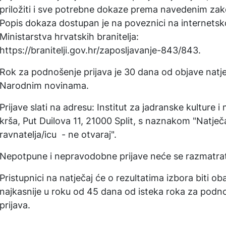
priložiti i sve potrebne dokaze prema navedenim za
Popis dokaza dostupan je na poveznici na internetsko
Ministarstva hrvatskih branitelja:
https://branitelji.gov.hr/zaposljavanje-843/843.
Rok za podnošenje prijava je 30 dana od objave natje
Narodnim novinama.
Prijave slati na adresu: Institut za jadranske kulture i 
krša, Put Duilova 11, 21000 Split, s naznakom "Natječ
ravnatelja/icu - ne otvaraj".
Nepotpune i nepravodobne prijave neće se razmatrat
Pristupnici na natječaj će o rezultatima izbora biti oba
najkasnije u roku od 45 dana od isteka roka za podn
prijava.