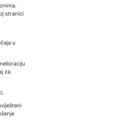
konima.
j stranici
čaja u
melioraciju
aj za
i.
viješteni
ošenje