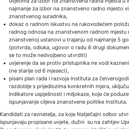
uvjetima za izbor na znanstvena radna mjesta u In
najmanje za izbor na znanstveno radno mjesto v
znanstvenog suradnika,
dokaz o radnom iskustvu na rukovodećem položa
radnog odnosa na znanstvenom radnom mjestu 
znanstvenoj ustanovi u trajanju od najmanje 5 go
(potvrda, odluka, ugovor o radu ili drugi dokumen
se to može nedvojbeno utvrditi)
uvjerenje da se protiv pristupnika ne vodi kaznen
(ne starije od 6 mjeseci),
pisani plan rada i razvoja Instituta za četverogodi
razdoblje s prijedlozima konkretnih mjera, uključu
indikatore uspješnosti i miljokaze, koje će poduze
ispunjavanje ciljeva znanstvene politike Instituta.
Kandidati za ravnatelja, za koje Natječajni odbor utvr
ispunjavaju propisane uvjete, dužni su na zahtjev Upra