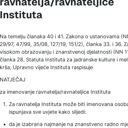
ravnatelja/ravnateljice
Instituta
Na temelju članaka 40 i 41. Zakona o ustanovama (N
29/97, 47/99, 35/08, 127/19, 151/2), članka 33. i 36. 
visokom obrazovanju i znanstvenoj djelatnosti (NN 11
članka 28. Statuta Instituta za jadranske kulture i mel
krša, Upravno vijeće Instituta raspisuje
NATJEČAJ
za imenovanje ravnatelja/ravnateljice Instituta
Za ravnatelja Instituta može biti imenovana osob
ispunjava sve uvjete kako slijedi:
da je izabrana najmanje na znanstveno radno mje