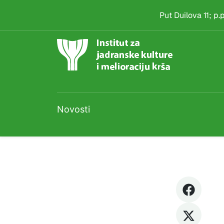
Natječaj
Skip to main content
Put Duilova 11; p
Novosti