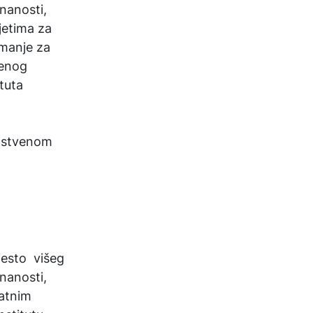
nanosti,
jetima za
jmanje za
venog
ituta
nstvenom
jesto višeg
nanosti,
datnim