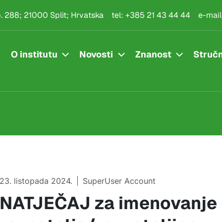
.p. 288; 21000 Split; Hrvatska
tel:
+385 21 43 44 44
e-mail
O institutu
Novosti
Znanost
Stručn
23. listopada 2024.
SuperUser Account
NATJEČAJ za imenovanje