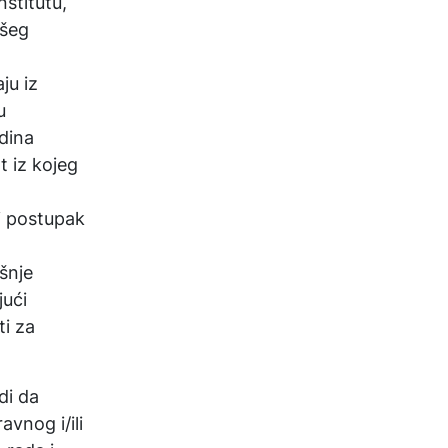
stitutu,
išeg
ju iz
u
dina
t iz kojeg
i postupak
šnje
jući
ti za
di da
vnog i/ili