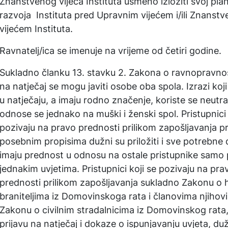
Znanstvenog vijeća Instituta usmeno izložiti svoj plan
razvoja Instituta pred Upravnim vijećem i/ili Znanst
vijećem Instituta.
Ravnatelj/ica se imenuje na vrijeme od četiri godine.
Sukladno članku 13. stavku 2. Zakona o ravnopravno
na natječaj se mogu javiti osobe oba spola. Izrazi koji
u natječaju, a imaju rodno značenje, koriste se neutra
odnose se jednako na muški i ženski spol. Pristupnici 
pozivaju na pravo prednosti prilikom zapošljavanja 
posebnim propisima dužni su priložiti i sve potrebne 
imaju prednost u odnosu na ostale pristupnike samo
jednakim uvjetima. Pristupnici koji se pozivaju na pra
prednosti prilikom zapošljavanja sukladno Zakonu o 
braniteljima iz Domovinskoga rata i članovima njihovih o
Zakonu o civilnim stradalnicima iz Domovinskog rata,
prijavu na natječaj i dokaze o ispunjavanju uvjeta, duž