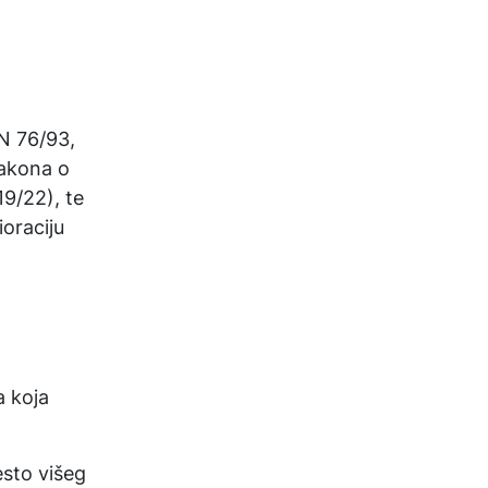
N 76/93,
Zakona o
9/22), te
ioraciju
a koja
sto višeg