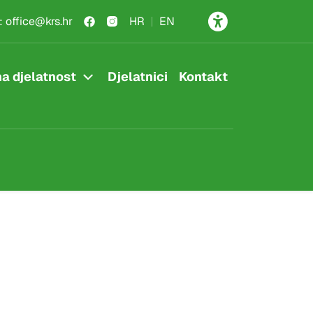
:
office@krs.hr
HR
EN
a djelatnost
Djelatnici
Kontakt