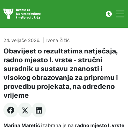
Natječaj
Skip to main content
24. veljače 2026.
Ivona Žižić
Obavijest o rezultatima natječaja,
radno mjesto I. vrste - stručni
suradnik u sustavu znanosti i
visokog obrazovanja za pripremu i
provedbu projekata, na određeno
vrijeme
Marina Maretić
izabrana je na
radno mjesto I. vrste