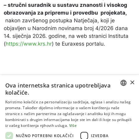
–
stručni suradnik u sustavu znanosti i visokog
obrazovanja za pripremu i provedbu projekata,
nakon završenog postupka Natječaja, koji je
objavljen u Narodnim novinama broj 4/2026 dana
14. siječnja 2026. godine, na web stranici Instituta
(
https://www.krs.hr
) te Euraxess portalu.
×
Ova internetska stranica upotrebljava
kolačiće.
CROATIAN
Koristimo kolačiće za personalizaciju sadržaja, oglasa i analizu našeg
prometa. Također dijelimo informacije o vašem korištenju naše
ENGLISH
stranice s našim partnerima za oglašavanje i analitiku koji ih mogu
kombinirati s drugim informacijama koje ste im dali ili koje su prikupili
Uvjeti korištenja
iz vašeg korištenja njihovih usluga.
Više
Politika privatnosti
NUŽNO POTREBNI KOLAČIĆI
IZVEDBA