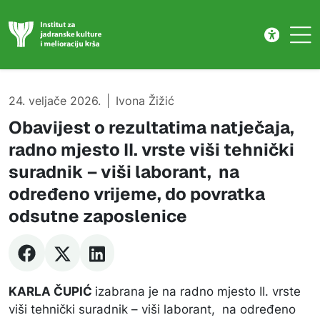
Natječaj
Skip to main content
24. veljače 2026.
Ivona Žižić
Obavijest o rezultatima natječaja,
radno mjesto II. vrste viši tehnički
suradnik – viši laborant, na
određeno vrijeme, do povratka
odsutne zaposlenice
KARLA ČUPIĆ
izabrana je na radno mjesto II. vrste
viši tehnički suradnik – viši laborant, na određeno