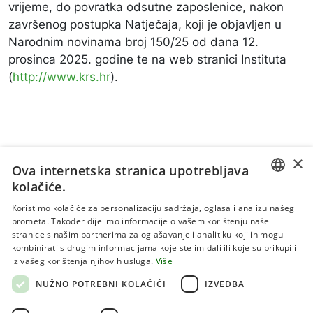
vrijeme, do povratka odsutne zaposlenice, nakon
završenog postupka Natječaja, koji je objavljen u
Narodnim novinama broj 150/25 od dana 12.
prosinca 2025. godine te na web stranici Instituta
(
http://www.krs.hr
).
×
Ova internetska stranica upotrebljava
kolačiće.
CROATIAN
Koristimo kolačiće za personalizaciju sadržaja, oglasa i analizu našeg
prometa. Također dijelimo informacije o vašem korištenju naše
ENGLISH
stranice s našim partnerima za oglašavanje i analitiku koji ih mogu
kombinirati s drugim informacijama koje ste im dali ili koje su prikupili
Uvjeti korištenja
iz vašeg korištenja njihovih usluga.
Više
Politika privatnosti
NUŽNO POTREBNI KOLAČIĆI
IZVEDBA
Kolačići