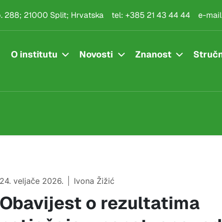
.p. 288; 21000 Split; Hrvatska
tel:
+385 21 43 44 44
e-mail
O institutu
Novosti
Znanost
Stručn
24. veljače 2026.
Ivona Žižić
Obavijest o rezultatima