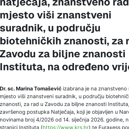
natječaja, znanstveno ra
mjesto viši znanstveni
suradnik, u području
biotehničkih znanosti, za 
Zavodu za biljne znanosti
Instituta, na određeno vri
Dr. sc. Marina Tomašević
izabrana je na znanstveno
mjesto viši znanstveni suradnik, u području biotehnič
znanosti, za rad u Zavodu za biljne znanosti Institut
završenog postupka Natječaja, koji je objavljen u Na
novinama broj 4/2026 od 14. siječnja 2026. godine, 
stranici Instituta (
https://www.krs.hr
) te Euraxess por