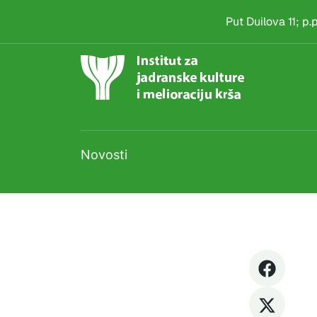
Natječaj
Skip to main content
Put Duilova 11; p
Novosti