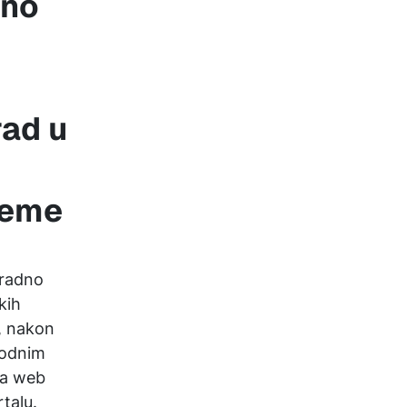
dno
rad u
jeme
 radno
kih
a, nakon
rodnim
na web
talu.