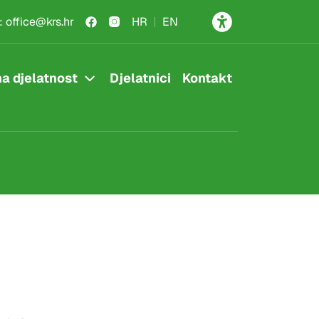
:
office@krs.hr
HR
EN
a djelatnost
Djelatnici
Kontakt