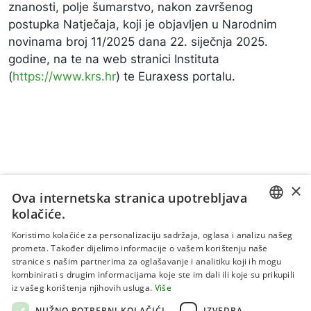
znanosti, polje šumarstvo, nakon završenog
postupka Natječaja, koji je objavljen u Narodnim
novinama broj 11/2025 dana 22. siječnja 2025.
godine, na te na web stranici Instituta
(
https://www.krs.hr
) te Euraxess portalu.
×
Ova internetska stranica upotrebljava
kolačiće.
CROATIAN
Koristimo kolačiće za personalizaciju sadržaja, oglasa i analizu našeg
prometa. Također dijelimo informacije o vašem korištenju naše
ENGLISH
stranice s našim partnerima za oglašavanje i analitiku koji ih mogu
kombinirati s drugim informacijama koje ste im dali ili koje su prikupili
Uvjeti korištenja
iz vašeg korištenja njihovih usluga.
Više
Politika privatnosti
NUŽNO POTREBNI KOLAČIĆI
IZVEDBA