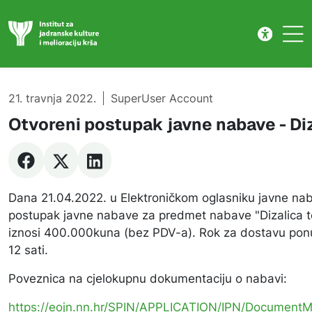
Natječaj
Skip to main content
21. travnja 2022.
SuperUser Account
Otvoreni postupak javne nabave - Diz
Dana 21.04.2022. u Elektroničkom oglasniku javne nab
postupak javne nabave za predmet nabave "Dizalica to
iznosi 400.000kuna (bez PDV-a). Rok za dostavu pon
12 sati.
Poveznica na cjelokupnu dokumentaciju o nabavi:
https://eojn.nn.hr/SPIN/APPLICATION/IPN/Documen