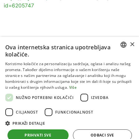
id=6205747
×
Ova internetska stranica upotrebljava
kolačiće.
CROATIAN
Koristimo kolačiće za personalizaciju sadržaja, oglasa i analizu našeg
prometa. Također dijelimo informacije o vašem korištenju naše
ENGLISH
stranice s našim partnerima za oglašavanje i analitiku koji ih mogu
kombinirati s drugim informacijama koje ste im dali ili koje su prikupili
Uvjeti korištenja
iz vašeg korištenja njihovih usluga.
Više
Politika privatnosti
NUŽNO POTREBNI KOLAČIĆI
IZVEDBA
Kolačići
CILJANOST
FUNKCIONALNOST
PRIKAŽI DETALJE
Sva prava pridržana 2026 Institut za jadranske kulture i
melioraciju krša
PRIHVATI SVE
ODBACI SVE