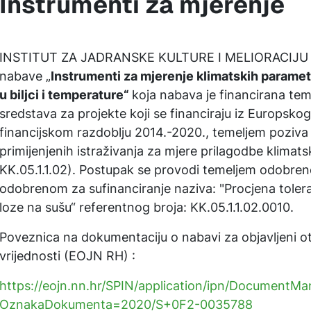
Instrumenti za mjerenje
INSTITUT ZA JADRANSKE KULTURE I MELIORACIJU K
nabave „
Instrumenti za mjerenje klimatskih paramet
u biljci i temperature“
koja nabava je financirana te
sredstava za projekte koji se financiraju iz Europskog
financijskom razdoblju 2014.-2020., temeljem poziva
primijenjenih istraživanja za mjere prilagodbe klimat
KK.05.1.1.02). Postupak se provodi temeljem odobre
odobrenom za sufinanciranje naziva: "Procjena tole
loze na sušu“ referentnog broja: KK.05.1.1.02.0010.
Poveznica na dokumentaciju o nabavi za objavljeni 
vrijednosti (EOJN RH) :
https://eojn.nn.hr/SPIN/application/ipn/Documen
OznakaDokumenta=2020/S+0F2-0035788