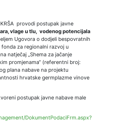
RŠA provodi postupak javne
ara, vlage u tlu, vodenog potencijala
meljem Ugovora o dodjeli bespovratnih
 fonda za regionalni razvoj u
 na natječaj „Shema za jačanje
skim promjenama“ (referentni broj:
nog plana nabave na projektu
rantnosti hrvatske germplazme vinove
otvoreni postupak javne nabave male
tManagement/DokumentPodaciFrm.aspx?