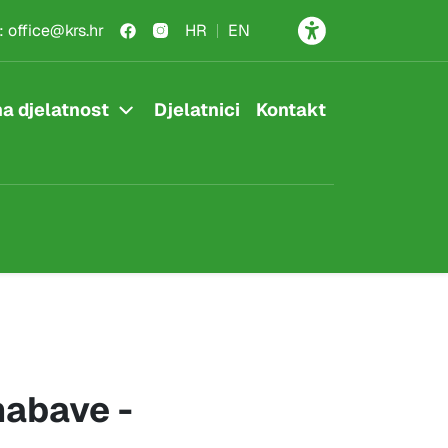
:
office@krs.hr
HR
EN
a djelatnost
Djelatnici
Kontakt
nabave -