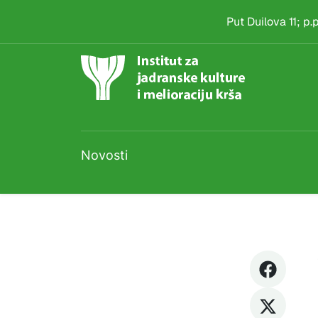
Natječaj
Skip to main content
Put Duilova 11; p
Novosti