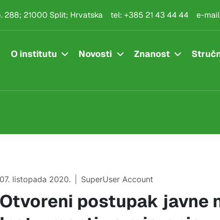
.p. 288; 21000 Split; Hrvatska
tel:
+385 21 43 44 44
e-mail
O institutu
Novosti
Znanost
Stručn
07. listopada 2020.
SuperUser Account
Otvoreni postupak javne 