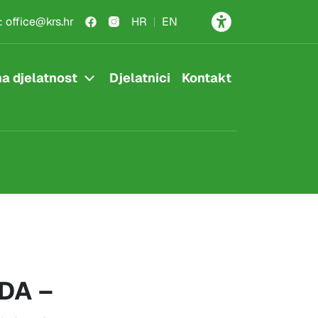
:
office@krs.hr
HR
EN
a djelatnost
Djelatnici
Kontakt
DA –