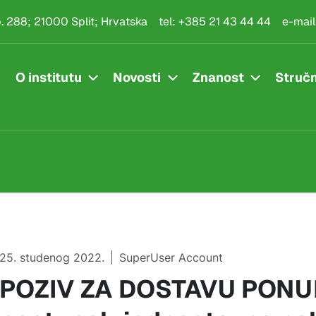
.p. 288; 21000 Split; Hrvatska
tel:
+385 21 43 44 44
e-mail
O institutu
Novosti
Znanost
Stručn
25. studenog 2022.
SuperUser Account
POZIV ZA DOSTAVU PONU