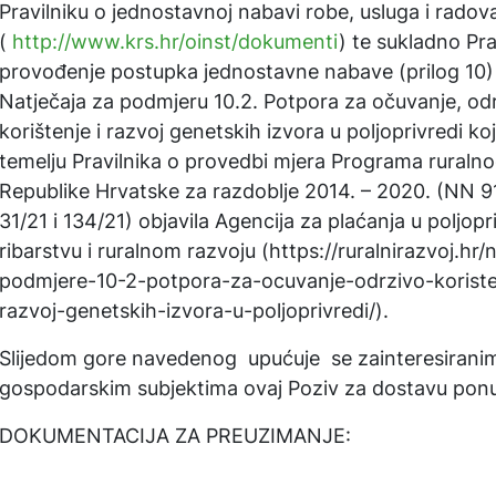
Pravilniku o jednostavnoj nabavi robe, usluga i radova
(
http://www.krs.hr/oinst/dokumenti
) te sukladno Pra
provođenje postupka jednostavne nabave (prilog 10) 
Natječaja za podmjeru 10.2. Potpora za očuvanje, od
korištenje i razvoj genetskih izvora u poljoprivredi koj
temelju Pravilnika o provedbi mjera Programa ruralno
Republike Hrvatske za razdoblje 2014. – 2020. (NN 91
31/21 i 134/21) objavila Agencija za plaćanja u poljopri
ribarstvu i ruralnom razvoju (https://ruralnirazvoj.hr/
podmjere-10-2-potpora-za-ocuvanje-odrzivo-koriste
razvoj-genetskih-izvora-u-poljoprivredi/).
Slijedom gore navedenog upućuje se zainteresirani
gospodarskim subjektima ovaj Poziv za dostavu pon
DOKUMENTACIJA ZA PREUZIMANJE: