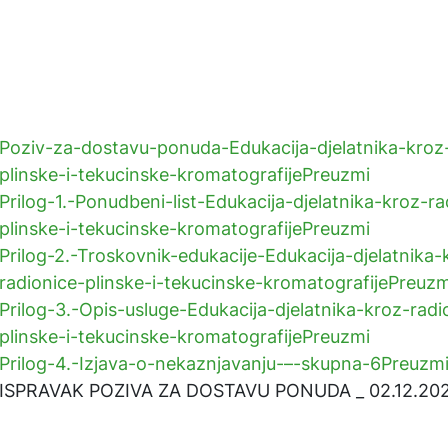
Poziv-za-dostavu-ponuda-Edukacija-djelatnika-kroz-
plinske-i-tekucinske-kromatografije
Preuzmi
Prilog-1.-Ponudbeni-list-Edukacija-djelatnika-kroz-ra
plinske-i-tekucinske-kromatografije
Preuzmi
Prilog-2.-Troskovnik-edukacije-Edukacija-djelatnika-
radionice-plinske-i-tekucinske-kromatografije
Preuzm
Prilog-3.-Opis-usluge-Edukacija-djelatnika-kroz-radi
plinske-i-tekucinske-kromatografije
Preuzmi
Prilog-4.-Izjava-o-nekaznjavanju-–-skupna-6
Preuzm
ISPRAVAK POZIVA ZA DOSTAVU PONUDA _ 02.12.202