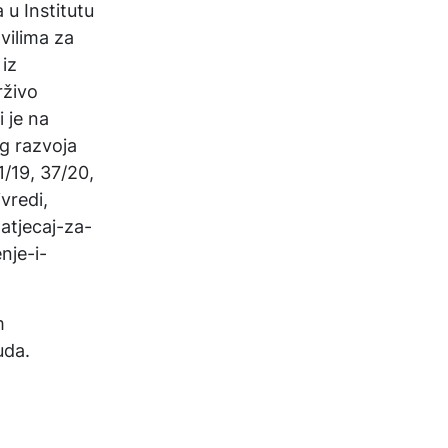
 u Institutu
vilima za
iz
rživo
i je na
g razvoja
/19, 37/20,
vredi,
natjecaj-za-
nje-i-
m
uda.