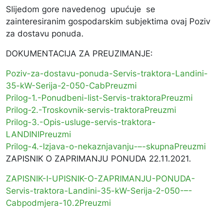
Slijedom gore navedenog upućuje se
zainteresiranim gospodarskim subjektima ovaj Poziv
za dostavu ponuda.
DOKUMENTACIJA ZA PREUZIMANJE:
Poziv-za-dostavu-ponuda-Servis-traktora-Landini-
35-kW-Serija-2-050-Cab
Preuzmi
Prilog-1.-Ponudbeni-list-Servis-traktora
Preuzmi
Prilog-2.-Troskovnik-servis-traktora
Preuzmi
Prilog-3.-Opis-usluge-servis-traktora-
LANDINI
Preuzmi
Prilog-4.-Izjava-o-nekaznjavanju-–-skupna
Preuzmi
ZAPISNIK O ZAPRIMANJU PONUDA 22.11.2021.
ZAPISNIK-I-UPISNIK-O-ZAPRIMANJU-PONUDA-
Servis-traktora-Landini-35-kW-Serija-2-050-–-
Cabpodmjera-10.2
Preuzmi