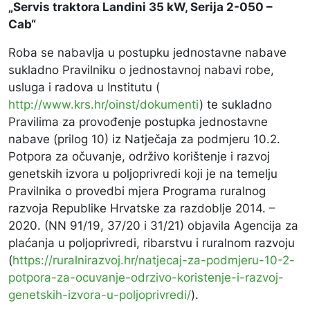
„
Servis traktora Landini 35 kW, Serija 2-050 –
Cab“
Roba se nabavlja u postupku jednostavne nabave
sukladno Pravilniku o jednostavnoj nabavi robe,
usluga i radova u Institutu (
http://www.krs.hr/oinst/dokumenti
) te sukladno
Pravilima za provođenje postupka jednostavne
nabave (prilog 10) iz Natječaja za podmjeru 10.2.
Potpora za očuvanje, održivo korištenje i razvoj
genetskih izvora u poljoprivredi koji je na temelju
Pravilnika o provedbi mjera Programa ruralnog
razvoja Republike Hrvatske za razdoblje 2014. –
2020. (NN 91/19, 37/20 i 31/21) objavila Agencija za
plaćanja u poljoprivredi, ribarstvu i ruralnom razvoju
(
https://ruralnirazvoj.hr/natjecaj-za-podmjeru-10-2-
potpora-za-ocuvanje-odrzivo-koristenje-i-razvoj-
genetskih-izvora-u-poljoprivredi/
).