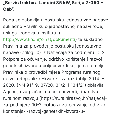
„Servis traktora Landini 35 kW, Serija 2-050 –
Cab
“.
Roba se nabavlja u postupku jednostavne nabave
sukladno Pravilniku o jednostavnoj nabavi robe,
usluga i radova u Institutu (
http://www.krs.hr/oinst/dokumenti
) te sukladno
Pravilima za provođenje postupka jednostavne
nabave (prilog 10) iz Natječaja za podmjeru 10.2.
Potpora za očuvanje, održivo korištenje i razvoj
genetskih izvora u poljoprivredi koji je na temelju
Pravilnika o provedbi mjera Programa ruralnog
razvoja Republike Hrvatske za razdoblje 2014. –
2020. (NN 91/19, 37/20, 31/21 i 134/21) objavila
Agencija za plaćanja u poljoprivredi, ribarstvu i
ruralnom razvoju (https://ruralnirazvoj.hr/natjecaj-
za-podmjere-10-2-potpora-za-ocuvanje-odrzivo-
koristenje-i-razvoj-genetskih-izvora-u-