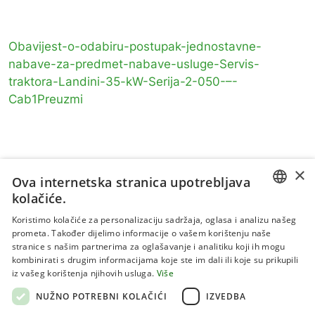
Obavijest-o-odabiru-postupak-jednostavne-
nabave-za-predmet-nabave-usluge-Servis-
traktora-Landini-35-kW-Serija-2-050-–-
Cab1
Preuzmi
×
Ova internetska stranica upotrebljava
kolačiće.
CROATIAN
Koristimo kolačiće za personalizaciju sadržaja, oglasa i analizu našeg
prometa. Također dijelimo informacije o vašem korištenju naše
ENGLISH
stranice s našim partnerima za oglašavanje i analitiku koji ih mogu
kombinirati s drugim informacijama koje ste im dali ili koje su prikupili
Uvjeti korištenja
iz vašeg korištenja njihovih usluga.
Više
Politika privatnosti
NUŽNO POTREBNI KOLAČIĆI
IZVEDBA