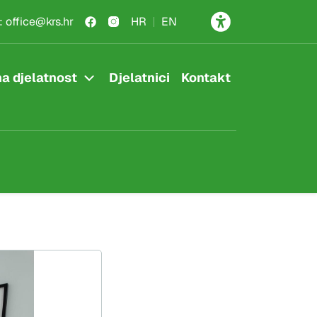
:
office@krs.hr
HR
EN
a djelatnost
Djelatnici
Kontakt