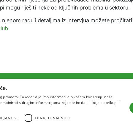
upi mogu riješiti neke od ključnih problema u sektoru.
o njenom radu i detaljima iz intervjua možete pročitati
lub
.
će.
Uvjeti korištenja
Politika pr
šeg prometa. Također dijelimo informacije o vašem korištenju naše
mbinirati s drugim informacijama koje ste im dali ili koje su prikupili
ILJANOST
FUNKCIONALNOST
va prava pridržana 2026 Institut za jadranske kulture i melioraciju kr