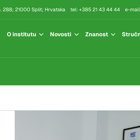
.p. 288; 21000 Split; Hrvatska
tel:
+385 21 43 44 44
e-mail
O institutu
Novosti
Znanost
Stručn