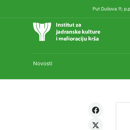
Novost
Skip to main content
Put Duilova 11; p
Novosti