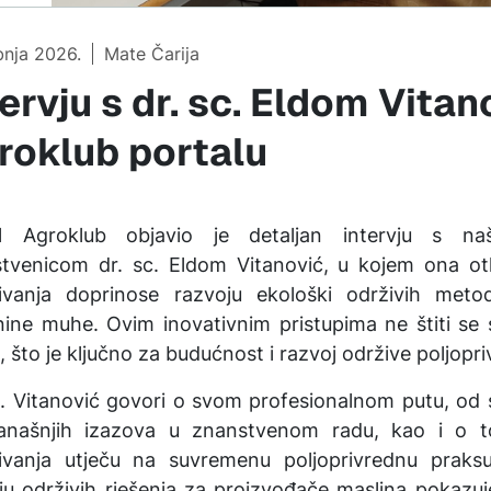
ibnja 2026.
Mate Čarija
ervju s dr. sc. Eldom Vitan
roklub portalu
al Agroklub objavio je detaljan intervju s n
tvenicom dr. sc. Eldom Vitanović, u kojem ona ot
živanja doprinose razvoju ekološki održivih meto
nine muhe. Ovim inovativnim pristupima ne štiti se
, što je ključno za budućnost i razvoj održive poljopri
c. Vitanović govori o svom profesionalnom putu, od
anašnjih izazova u znanstvenom radu, kao i o 
živanja utječu na suvremenu poljoprivrednu praks
ju održivih rješenja za proizvođače maslina pokazuj