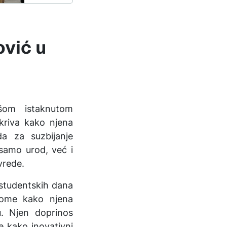
ović u
ašom istaknutom
kriva kako njena
da za suzbijanje
 samo urod, već i
vrede.
 studentskih dana
tome kako njena
u. Njen doprinos
e kako inovativni