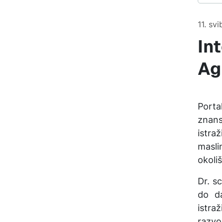
11. sv
Int
Ag
Port
znans
istra
masli
okoliš
Dr. s
do d
istra
razvo