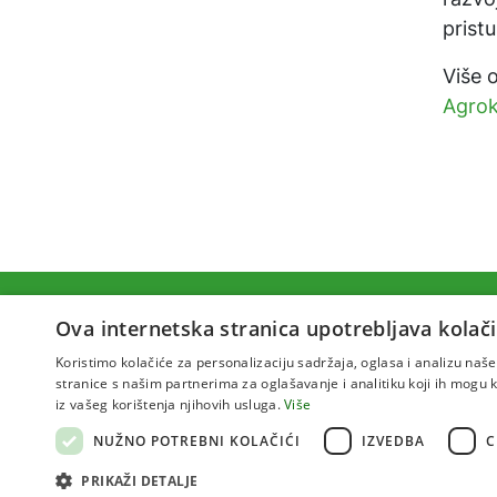
prist
Više 
Agrok
Ova internetska stranica upotrebljava kolači
Koristimo kolačiće za personalizaciju sadržaja, oglasa i analizu na
stranice s našim partnerima za oglašavanje i analitiku koji ih mogu ko
iz vašeg korištenja njihovih usluga.
Više
NUŽNO POTREBNI KOLAČIĆI
IZVEDBA
C
S
PRIKAŽI DETALJE