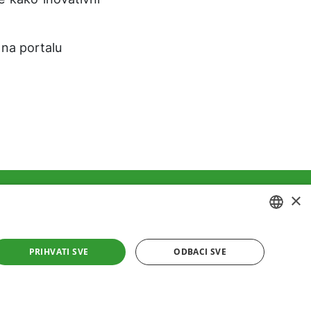
 na portalu
×
ivatnosti
Kolačići
CROATIAN
PRIHVATI SVE
ODBACI SVE
ENGLISH
ša