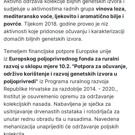
Aktivno održava kolekcije biljnih genetskih izvora i
sudjeluje u aktivnostima radnih grupa
vinova loza,
mediteransko voće, ljekovito i aromatično bilje i
povrće
. Tijekom 2018. godine proveo je niz
aktivnosti koje pridonose očuvanju i karakterizaciji
domaćih biljnih genetskih izvora.
Temeljem financijske potpore Europske unije
iz
Europskog poljoprivrednog fonda za ruralni
razvoj u sklopu mjere 10.2. "Potpora za očuvanje,
održivo korištenje i razvoj genetskih izvora u
poljoprivredi"
iz Programa ruralnog razvoja
Republike Hrvatske za razdoblje 2014. - 2020.,
Institut je osuvremenio opremu za održavanje
kolekcijskih nasada. Nabavljena je sječka za
usitnjavanje drvenastih ostataka i rotodrljača za
unutar rednu obradu tla u nasadima. Navedena
mehanizacija unaprijediti će održavanje poljskih
kolekcija.