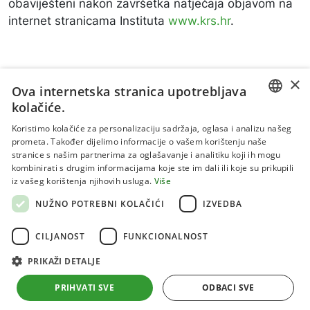
obaviješteni nakon završetka natječaja objavom na
internet stranicama Instituta
www.krs.hr
.
×
Ova internetska stranica upotrebljava
kolačiće.
CROATIAN
Koristimo kolačiće za personalizaciju sadržaja, oglasa i analizu našeg
prometa. Također dijelimo informacije o vašem korištenju naše
ENGLISH
stranice s našim partnerima za oglašavanje i analitiku koji ih mogu
kombinirati s drugim informacijama koje ste im dali ili koje su prikupili
Uvjeti korištenja
iz vašeg korištenja njihovih usluga.
Više
Politika privatnosti
NUŽNO POTREBNI KOLAČIĆI
IZVEDBA
Kolačići
CILJANOST
FUNKCIONALNOST
PRIKAŽI DETALJE
Sva prava pridržana 2026 Institut za jadranske kulture i
melioraciju krša
PRIHVATI SVE
ODBACI SVE