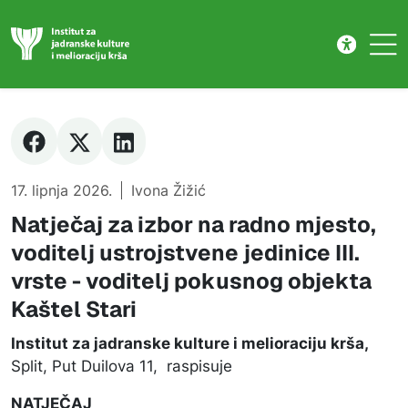
Novost
Skip to main content
17. lipnja 2026.
Ivona Žižić
Natječaj za izbor na radno mjesto,
voditelj ustrojstvene jedinice III.
vrste - voditelj pokusnog objekta
Kaštel Stari
Institut za jadranske kulture i melioraciju krša,
Split, Put Duilova 11, raspisuje
NATJEČAJ