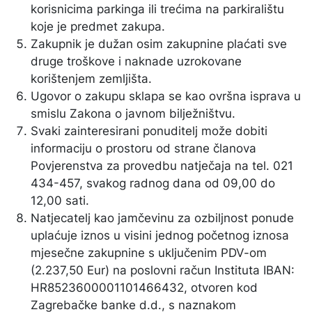
korisnicima parkinga ili trećima na parkiralištu
koje je predmet zakupa.
Zakupnik je dužan osim zakupnine plaćati sve
druge troškove i naknade uzrokovane
korištenjem zemljišta.
Ugovor o zakupu sklapa se kao ovršna isprava u
smislu Zakona o javnom bilježništvu.
Svaki zainteresirani ponuditelj može dobiti
informaciju o prostoru od strane članova
Povjerenstva za provedbu natječaja na tel. 021
434-457, svakog radnog dana od 09,00 do
12,00 sati.
Natjecatelj kao jamčevinu za ozbiljnost ponude
uplaćuje iznos u visini jednog početnog iznosa
mjesečne zakupnine s uključenim PDV-om
(2.237,50 Eur) na poslovni račun Instituta IBAN:
HR8523600001101466432, otvoren kod
Zagrebačke banke d.d., s naznakom