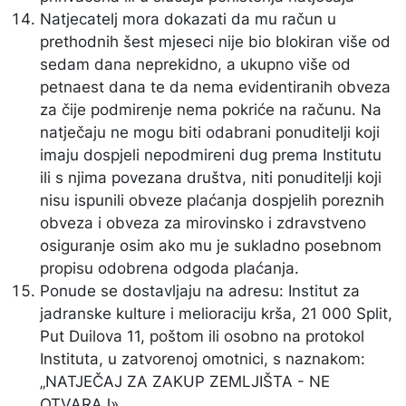
Natjecatelj mora dokazati da mu račun u
prethodnih šest mjeseci nije bio blokiran više od
sedam dana neprekidno, a ukupno više od
petnaest dana te da nema evidentiranih obveza
za čije podmirenje nema pokriće na računu. Na
natječaju ne mogu biti odabrani ponuditelji koji
imaju dospjeli nepodmireni dug prema Institutu
ili s njima povezana društva, niti ponuditelji koji
nisu ispunili obveze plaćanja dospjelih poreznih
obveza i obveza za mirovinsko i zdravstveno
osiguranje osim ako mu je sukladno posebnom
propisu odobrena odgoda plaćanja.
Ponude se dostavljaju na adresu: Institut za
jadranske kulture i melioraciju krša, 21 000 Split,
Put Duilova 11, poštom ili osobno na protokol
Instituta, u zatvorenoj omotnici, s naznakom:
„NATJEČAJ ZA ZAKUP ZEMLJIŠTA - NE
OTVARAJ».