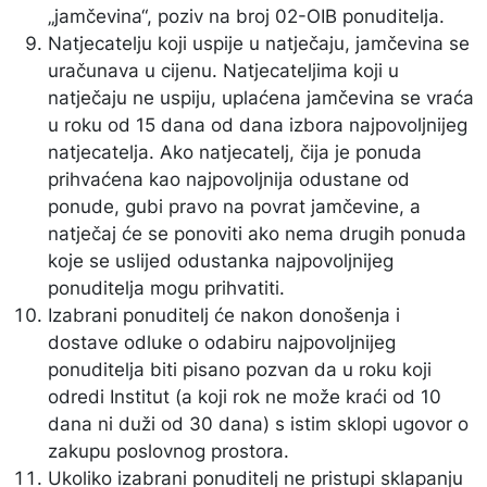
„jamčevina“, poziv na broj 02-OIB ponuditelja.
Natjecatelju koji uspije u natječaju, jamčevina se
uračunava u cijenu. Natjecateljima koji u
natječaju ne uspiju, uplaćena jamčevina se vraća
u roku od 15 dana od dana izbora najpovoljnijeg
natjecatelja. Ako natjecatelj, čija je ponuda
prihvaćena kao najpovoljnija odustane od
ponude, gubi pravo na povrat jamčevine, a
natječaj će se ponoviti ako nema drugih ponuda
koje se uslijed odustanka najpovoljnijeg
ponuditelja mogu prihvatiti.
Izabrani ponuditelj će nakon donošenja i
dostave odluke o odabiru najpovoljnijeg
ponuditelja biti pisano pozvan da u roku koji
odredi Institut (a koji rok ne može kraći od 10
dana ni duži od 30 dana) s istim sklopi ugovor o
zakupu poslovnog prostora.
Ukoliko izabrani ponuditelj ne pristupi sklapanju