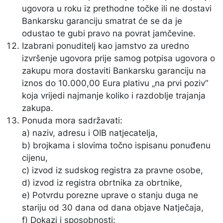
ugovora u roku iz prethodne točke ili ne dostavi
Bankarsku garanciju smatrat će se da je
odustao te gubi pravo na povrat jamčevine.
Izabrani ponuditelj kao jamstvo za uredno
izvršenje ugovora prije samog potpisa ugovora o
zakupu mora dostaviti Bankarsku garanciju na
iznos do 10.000,00 Eura plativu „na prvi poziv“
koja vrijedi najmanje koliko i razdoblje trajanja
zakupa.
Ponuda mora sadržavati:
a) naziv, adresu i OIB natjecatelja,
b) brojkama i slovima točno ispisanu ponuđenu
cijenu,
c) izvod iz sudskog registra za pravne osobe,
d) izvod iz registra obrtnika za obrtnike,
e) Potvrdu porezne uprave o stanju duga ne
stariju od 30 dana od dana objave Natječaja,
f) Dokazi i sposobnosti: