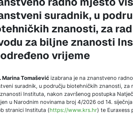
anstveno radno mjesto viš
anstveni suradnik, u podru
otehničkih znanosti, za rad
vodu za biljne znanosti Ins
 određeno vrijeme
c. Marina Tomašević
izabrana je na znanstveno radno 
tveni suradnik, u području biotehničkih znanosti, za
e znanosti Instituta, nakon završenog postupka Natječa
ljen u Narodnim novinama broj 4/2026 od 14. siječnja
 stranici Instituta (
https://www.krs.hr
) te Euraxess 