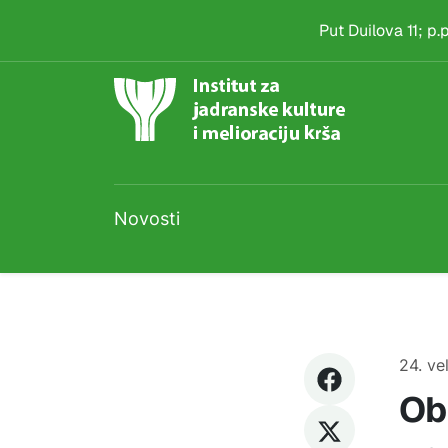
Novost
Skip to main content
Put Duilova 11; p
Novosti
24. ve
Ob