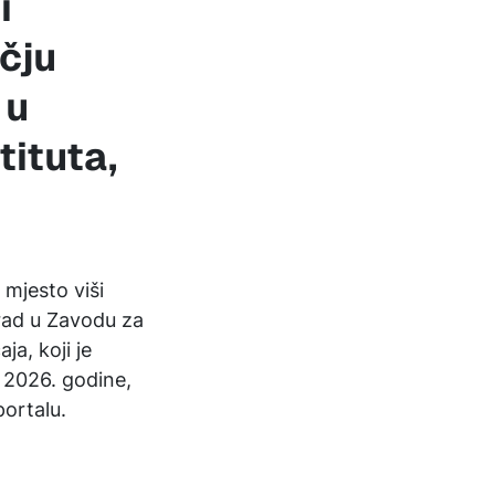
i
čju
 u
tituta,
mjesto viši
 rad u Zavodu za
ja, koji je
 2026. godine,
portalu.