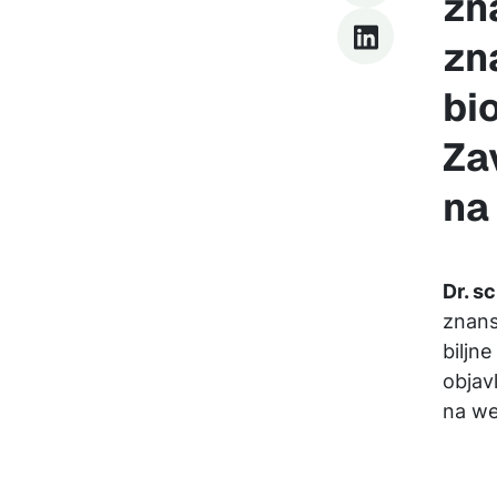
zn
zn
bi
Za
na
Dr. s
znans
biljn
objav
na web