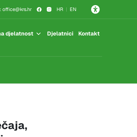
:
office@krs.hr
HR
EN
a djelatnost
Djelatnici
Kontakt
ečaja,