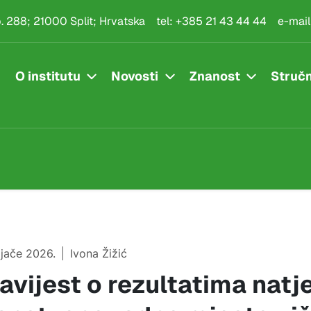
.p. 288; 21000 Split; Hrvatska
tel:
+385 21 43 44 44
e-mail
O institutu
Novosti
Znanost
Stručn
ljače 2026.
Ivona Žižić
avijest o rezultatima natj