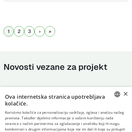
1
2
3
Novosti vezane za projekt
×
Ova internetska stranica upotrebljava
kolačiće.
CROATIAN
Koristimo kolačiće za personalizaciju sadržaja, oglasa i analizu našeg
prometa. Također dijelimo informacije o vašem korištenju naše
ENGLISH
stranice s našim partnerima za oglašavanje i analitiku koji ih mogu
kombinirati s drugim informacijama koje ste im dali ili koje su prikupili
Uvjeti korištenja