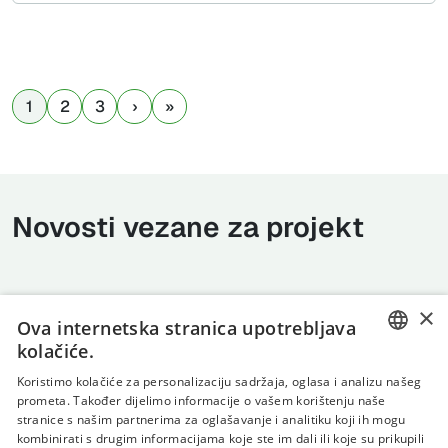
1
2
3
Novosti vezane za projekt
×
Ova internetska stranica upotrebljava
kolačiće.
CROATIAN
Koristimo kolačiće za personalizaciju sadržaja, oglasa i analizu našeg
prometa. Također dijelimo informacije o vašem korištenju naše
ENGLISH
stranice s našim partnerima za oglašavanje i analitiku koji ih mogu
kombinirati s drugim informacijama koje ste im dali ili koje su prikupili
Uvjeti korištenja