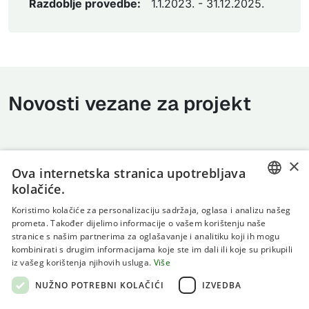
Razdoblje provedbe:
1.1.2023. - 31.12.2025.
Novosti vezane za projekt
×
Ova internetska stranica upotrebljava
kolačiće.
CROATIAN
Koristimo kolačiće za personalizaciju sadržaja, oglasa i analizu našeg
prometa. Također dijelimo informacije o vašem korištenju naše
ENGLISH
stranice s našim partnerima za oglašavanje i analitiku koji ih mogu
kombinirati s drugim informacijama koje ste im dali ili koje su prikupili
Uvjeti korištenja
iz vašeg korištenja njihovih usluga.
Više
Politika privatnosti
NUŽNO POTREBNI KOLAČIĆI
IZVEDBA