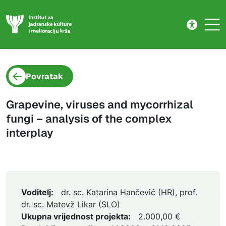
Projekt
Skip to main content
Povratak
Grapevine, viruses and mycorrhizal
fungi – analysis of the complex
interplay
Voditelj:
dr. sc. Katarina Hančević (HR), prof.
dr. sc. Matevž Likar (SLO)
Ukupna vrijednost projekta:
2.000,00 €