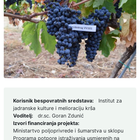
Korisnik bespovratnih sredstava:
Institut za
jadranske kulture i melioraciju krša
Voditelj:
dr.sc. Goran Zdunić
Izvori financiranja projekta:
Ministartvo poljoprivrede i šumarstva u sklopu
Programa potpore istraživanja usmjerenih na