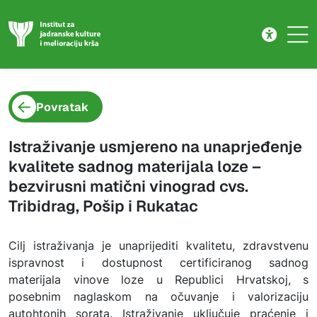
Projekt
Skip to main content
Povratak
Istraživanje usmjereno na unaprjeđenje
kvalitete sadnog materijala loze –
bezvirusni matični vinograd cvs.
Tribidrag, Pošip i Rukatac
Cilj istraživanja je unaprijediti kvalitetu, zdravstvenu
ispravnost i dostupnost certificiranog sadnog
materijala vinove loze u Republici Hrvatskoj, s
posebnim naglaskom na očuvanje i valorizaciju
autohtonih sorata. Istraživanje uključuje praćenje i