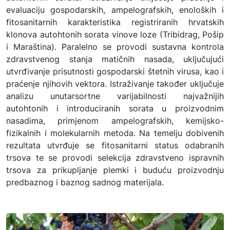
evaluaciju gospodarskih, ampelografskih, enoloških i
fitosanitarnih karakteristika registriranih hrvatskih
klonova autohtonih sorata vinove loze (Tribidrag, Pošip
i Maraština). Paralelno se provodi sustavna kontrola
zdravstvenog stanja matičnih nasada, uključujući
utvrđivanje prisutnosti gospodarski štetnih virusa, kao i
praćenje njihovih vektora. Istraživanje također uključuje
analizu unutarsortne varijabilnosti najvažnijih
autohtonih i introduciranih sorata u proizvodnim
nasadima, primjenom ampelografskih, kemijsko-
fizikalnih i molekularnih metoda. Na temelju dobivenih
rezultata utvrđuje se fitosanitarni status odabranih
trsova te se provodi selekcija zdravstveno ispravnih
trsova za prikupljanje plemki i buduću proizvodnju
predbaznog i baznog sadnog materijala.