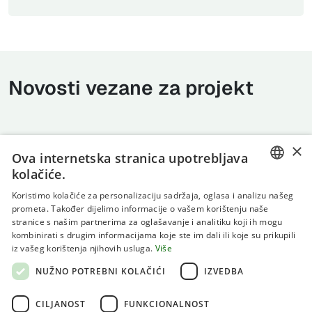
Novosti vezane za projekt
×
Ova internetska stranica upotrebljava
kolačiće.
CROATIAN
Koristimo kolačiće za personalizaciju sadržaja, oglasa i analizu našeg
prometa. Također dijelimo informacije o vašem korištenju naše
ENGLISH
stranice s našim partnerima za oglašavanje i analitiku koji ih mogu
kombinirati s drugim informacijama koje ste im dali ili koje su prikupili
Uvjeti korištenja
iz vašeg korištenja njihovih usluga.
Više
Politika privatnosti
NUŽNO POTREBNI KOLAČIĆI
IZVEDBA
Kolačići
CILJANOST
FUNKCIONALNOST