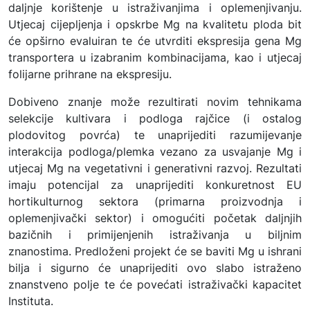
daljnje korištenje u istraživanjima i oplemenjivanju.
Utjecaj cijepljenja i opskrbe Mg na kvalitetu ploda bit
će opširno evaluiran te će utvrditi ekspresija gena Mg
transportera u izabranim kombinacijama, kao i utjecaj
folijarne prihrane na ekspresiju.
Dobiveno znanje može rezultirati novim tehnikama
selekcije kultivara i podloga rajčice (i ostalog
plodovitog povrća) te unaprijediti razumijevanje
interakcija podloga/plemka vezano za usvajanje Mg i
utjecaj Mg na vegetativni i generativni razvoj. Rezultati
imaju potencijal za unaprijediti konkuretnost EU
hortikulturnog sektora (primarna proizvodnja i
oplemenjivački sektor) i omogućiti početak daljnjih
bazičnih i primijenjenih istraživanja u biljnim
znanostima. Predloženi projekt će se baviti Mg u ishrani
bilja i sigurno će unaprijediti ovo slabo istraženo
znanstveno polje te će povećati istraživački kapacitet
Instituta.