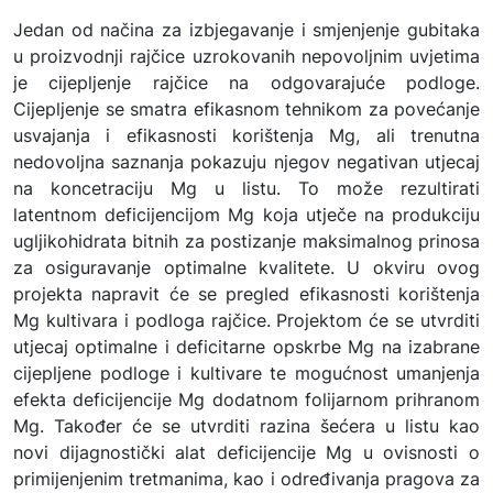
Jedan od načina za izbjegavanje i smjenjenje gubitaka
u proizvodnji rajčice uzrokovanih nepovoljnim uvjetima
je cijepljenje rajčice na odgovarajuće podloge.
Cijepljenje se smatra efikasnom tehnikom za povećanje
usvajanja i efikasnosti korištenja Mg, ali trenutna
nedovoljna saznanja pokazuju njegov negativan utjecaj
na koncetraciju Mg u listu. To može rezultirati
latentnom deficijencijom Mg koja utječe na produkciju
ugljikohidrata bitnih za postizanje maksimalnog prinosa
za osiguravanje optimalne kvalitete. U okviru ovog
projekta napravit će se pregled efikasnosti korištenja
Mg kultivara i podloga rajčice. Projektom će se utvrditi
utjecaj optimalne i deficitarne opskrbe Mg na izabrane
cijepljene podloge i kultivare te mogućnost umanjenja
efekta deficijencije Mg dodatnom folijarnom prihranom
Mg. Također će se utvrditi razina šećera u listu kao
novi dijagnostički alat deficijencije Mg u ovisnosti o
primijenjenim tretmanima, kao i određivanja pragova za