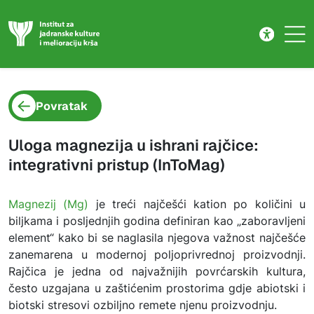
Projekt
Skip to main content
Povratak
Uloga magnezija u ishrani rajčice:
integrativni pristup (InToMag)
Magnezij (Mg)
je treći najčešći kation po količini u
biljkama i posljednjih godina definiran kao „zaboravljeni
element“ kako bi se naglasila njegova važnost najčešće
zanemarena u modernoj poljoprivrednoj proizvodnji.
Rajčica je jedna od najvažnijih povrćarskih kultura,
često uzgajana u zaštićenim prostorima gdje abiotski i
biotski stresovi ozbiljno remete njenu proizvodnju.