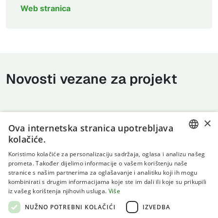
Web stranica
Novosti vezane za projekt
×
Ova internetska stranica upotrebljava
kolačiće.
CROATIAN
Koristimo kolačiće za personalizaciju sadržaja, oglasa i analizu našeg
prometa. Također dijelimo informacije o vašem korištenju naše
ENGLISH
stranice s našim partnerima za oglašavanje i analitiku koji ih mogu
kombinirati s drugim informacijama koje ste im dali ili koje su prikupili
Uvjeti korištenja
iz vašeg korištenja njihovih usluga.
Više
Politika privatnosti
NUŽNO POTREBNI KOLAČIĆI
IZVEDBA