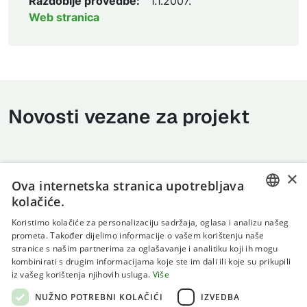
Razdoblje provedbe:
1.1.2007.
Web stranica
Novosti vezane za projekt
×
Ova internetska stranica upotrebljava
kolačiće.
CROATIAN
Koristimo kolačiće za personalizaciju sadržaja, oglasa i analizu našeg
prometa. Također dijelimo informacije o vašem korištenju naše
ENGLISH
stranice s našim partnerima za oglašavanje i analitiku koji ih mogu
kombinirati s drugim informacijama koje ste im dali ili koje su prikupili
Uvjeti korištenja
iz vašeg korištenja njihovih usluga.
Više
Politika privatnosti
NUŽNO POTREBNI KOLAČIĆI
IZVEDBA