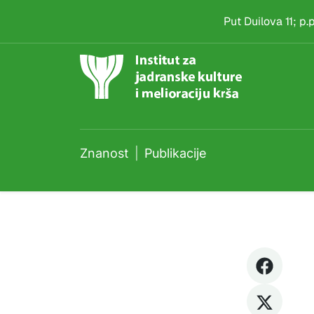
Publikacije
Skip to main content
Put Duilova 11; p
Znanost
Publikacije