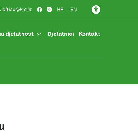
:
office@krs.hr
HR
EN
a djelatnost
Djelatnici
Kontakt
u