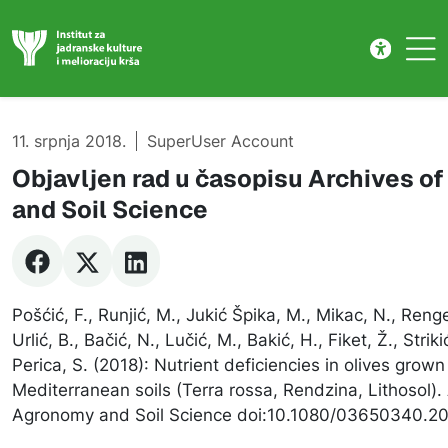
Publikacije
Skip to main content
11. srpnja 2018.
SuperUser Account
Objavljen rad u časopisu Archives o
and Soil Science
Pošćić, F., Runjić, M., Jukić Špika, M., Mikac, N., Renge
Urlić, B., Bačić, N., Lučić, M., Bakić, H., Fiket, Ž., Striki
Perica, S. (2018): Nutrient deficiencies in olives grown
Mediterranean soils (Terra rossa, Rendzina, Lithosol).
Agronomy and Soil Science doi:10.1080/03650340.20