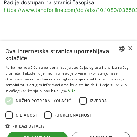
Rad je dostupan na stranici časopisa:
https://www.tandfonline.com/doi/abs/10.1080/0365
×
Ova internetska stranica upotrebljava
kolačiće.
CROATIAN
Koristimo kolačiće za personalizaciju sadržaja, oglasa i analizu našeg
prometa. Također dijelimo informacije o vašem korištenju naše
ENGLISH
stranice s našim partnerima za oglašavanje i analitiku koji ih mogu
kombinirati s drugim informacijama koje ste im dali ili koje su prikupili
Uvjeti korištenja
iz vašeg korištenja njihovih usluga.
Više
Politika privatnosti
NUŽNO POTREBNI KOLAČIĆI
IZVEDBA
Kolačići
CILJANOST
FUNKCIONALNOST
PRIKAŽI DETALJE
Sva prava pridržana 2026 Institut za jadranske kulture i
melioraciju krša