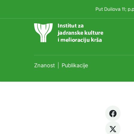
Publikacije
Skip to main content
Put Duilova 11; p
Znanost
Publikacije