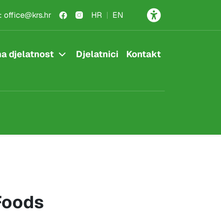
:
office@krs.hr
HR
EN
a djelatnost
Djelatnici
Kontakt
Foods