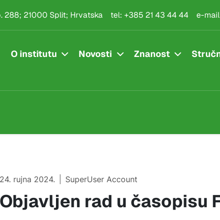
.p. 288; 21000 Split; Hrvatska
tel:
+385 21 43 44 44
e-mail
O institutu
Novosti
Znanost
Stručn
24. rujna 2024.
SuperUser Account
Objavljen rad u časopisu 