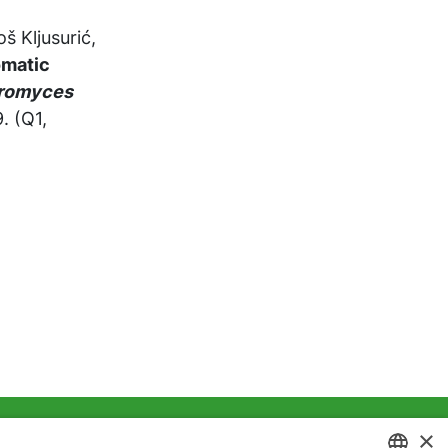
š Kljusurić,
omatic
romyces
. (Q1,
×