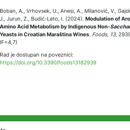
Boban, A., Vrhovsek, U., Anesi, A., Milanović, V., Gajdo
J., Jurun, Z., Budić-Leto, I. (2024).
Modulation of Ar
Amino Acid Metabolism by Indigenous Non-
Saccha
Yeasts in Croatian Maraština Wines
.
Foods
,
13
, 2939
IF=4,7)
Rad je dostupan na poveznici:
https://doi.org/10.3390/foods13182939