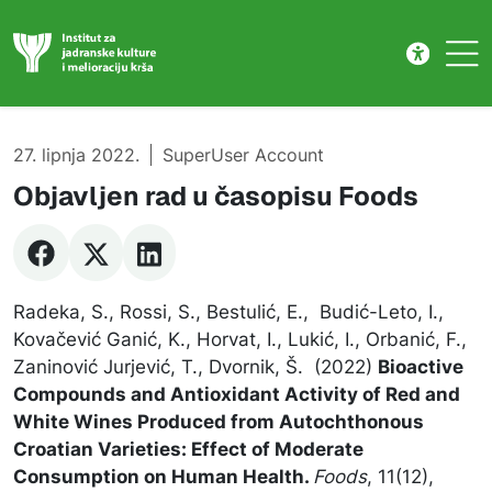
Publikacije
Skip to main content
27. lipnja 2022.
SuperUser Account
Objavljen rad u časopisu Foods
Radeka, S., Rossi, S., Bestulić, E., Budić-Leto, I.,
Kovačević Ganić, K., Horvat, I., Lukić, I., Orbanić, F.,
Zaninović Jurjević, T., Dvornik, Š. (2022)
Bioactive
Compounds and Antioxidant Activity of Red and
White Wines Produced from Autochthonous
Croatian Varieties: Effect of Moderate
Consumption on Human Health.
Foods
, 11(12),