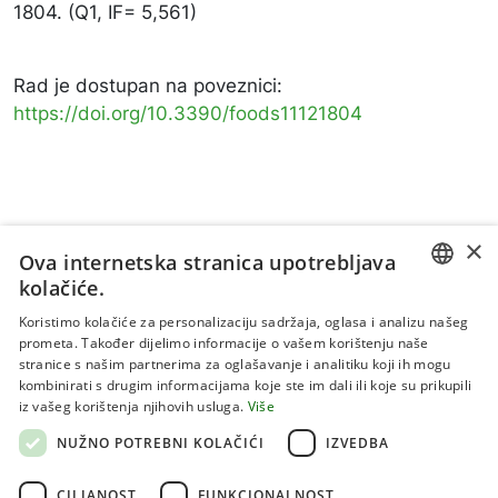
1804. (Q1, IF= 5,561)
Rad je dostupan na poveznici:
https://doi.org/10.3390/foods11121804
×
Ova internetska stranica upotrebljava
kolačiće.
CROATIAN
Koristimo kolačiće za personalizaciju sadržaja, oglasa i analizu našeg
prometa. Također dijelimo informacije o vašem korištenju naše
ENGLISH
stranice s našim partnerima za oglašavanje i analitiku koji ih mogu
kombinirati s drugim informacijama koje ste im dali ili koje su prikupili
Uvjeti korištenja
iz vašeg korištenja njihovih usluga.
Više
Politika privatnosti
NUŽNO POTREBNI KOLAČIĆI
IZVEDBA
Kolačići
CILJANOST
FUNKCIONALNOST