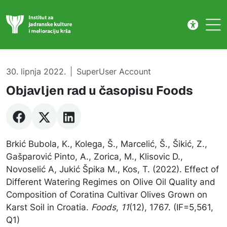
Publikacije
Skip to main content
30. lipnja 2022.
SuperUser Account
Objavljen rad u časopisu Foods
Brkić Bubola, K., Kolega, Š., Marcelić, Š., Šikić, Z.,
Gašparović Pinto, A., Zorica, M., Klisovic D.,
Novoselić A, Jukić Špika M., Kos, T. (2022). Effect of
Different Watering Regimes on Olive Oil Quality and
Composition of Coratina Cultivar Olives Grown on
Karst Soil in Croatia.
Foods
,
11
(12), 1767. (IF=5,561,
Q1)