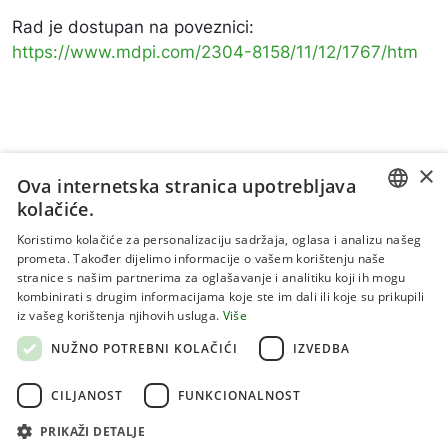
Rad je dostupan na poveznici:
https://www.mdpi.com/2304-8158/11/12/1767/htm
×
Ova internetska stranica upotrebljava
kolačiće.
CROATIAN
Koristimo kolačiće za personalizaciju sadržaja, oglasa i analizu našeg
prometa. Također dijelimo informacije o vašem korištenju naše
ENGLISH
stranice s našim partnerima za oglašavanje i analitiku koji ih mogu
kombinirati s drugim informacijama koje ste im dali ili koje su prikupili
Uvjeti korištenja
iz vašeg korištenja njihovih usluga.
Više
Politika privatnosti
NUŽNO POTREBNI KOLAČIĆI
IZVEDBA
Kolačići
CILJANOST
FUNKCIONALNOST
PRIKAŽI DETALJE
Sva prava pridržana 2026 Institut za jadranske kulture i